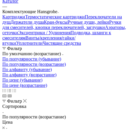
Каталог
—
Комплектующие Hansgrohe
Картриджи
Термостатические картриджи
Переключатели на
душ
Держатели душа
Кран-буксы
Ручные души, лейки
Ручки
для смесителей, кнопки переключателей, заглушки
Аэраторы,
сеточки
Эксцентрики / Удлинения
Подводка, шланги к
смесителям
Винты/крепления/гайки/
втулки
Уплотнители
Чистящие средства
Фильтр
По умолчанию (возрастание)
По популярности (убывание)
По популярности (возрастание)
По алфавиту (убывание)
По алфавиту (возрастание)
По цене (убывание)
По цене (возрастание)
Фильтр
Сортировка
По популярности (возрастание)
Цена