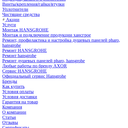
Винты/крепления/гайки/втулки
Уплотнители
Чистящие средства
Акции
Услуги
Монтаж HANSGROHE
Монтаж и подключение продукции хансгрое
Ремонт, профилактика и настройка душевых панелей pharo,
hansgrohe
Ремонт HANSGROHE
Ремонт hansgrohe
Ремонт душевых панелей pharo, hansgrohe
Любые работы по бренду AXOR
Сервис HANSGROHE
Официальный сервис Hansgrohe
Бренды
Как купить
Условия оплаты
Условия доставки
Гарантия на товар
Компания
О компании
Статьи
Отзывы
Сертификаты