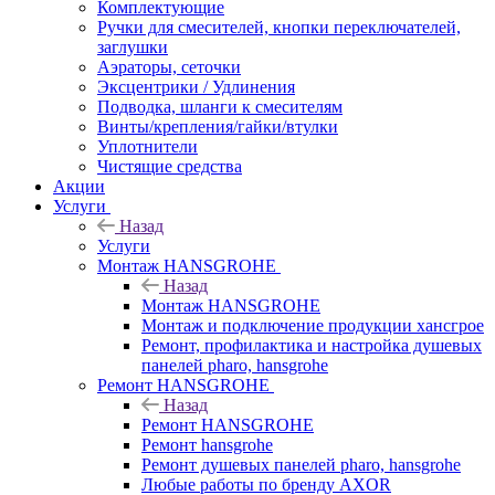
Комплектующие
Ручки для смесителей, кнопки переключателей,
заглушки
Аэраторы, сеточки
Эксцентрики / Удлинения
Подводка, шланги к смесителям
Винты/крепления/гайки/втулки
Уплотнители
Чистящие средства
Акции
Услуги
Назад
Услуги
Монтаж HANSGROHE
Назад
Монтаж HANSGROHE
Монтаж и подключение продукции хансгрое
Ремонт, профилактика и настройка душевых
панелей pharo, hansgrohe
Ремонт HANSGROHE
Назад
Ремонт HANSGROHE
Ремонт hansgrohe
Ремонт душевых панелей pharo, hansgrohe
Любые работы по бренду AXOR