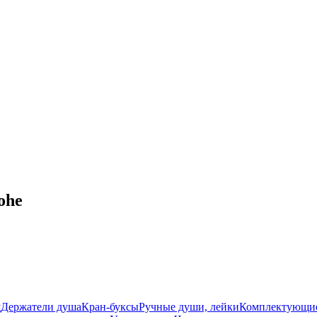
ohe
ш
Держатели душа
Кран-буксы
Ручные души, лейки
Комплектующи