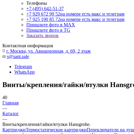
Телефоны
+7 (495) 642-51-37
+7 929 672 99 52
на номере есть макс и телеграм
+7 925 190 85 72
на номере есть макс и телеграм
Пришлите фото в MAX
Пришлите фото в TG
Заказать звонок
Контактная информация
г. Москва, ул. Авиационная, д. 69, 2 этаж
s@sant.sale
Telegram
WhatsApp
Винты/крепления/гайки/втулки Hansgr
40
Главная
—
Каталог
—
Винты/крепления/гайки/втулки Hansgrohe
Картриджи
Термостатические картриджи
Переключатели на ду