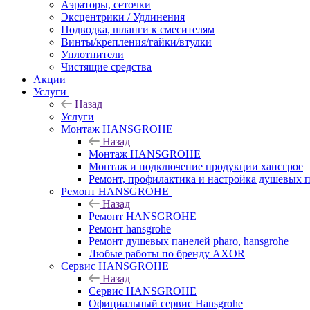
Аэраторы, сеточки
Эксцентрики / Удлинения
Подводка, шланги к смесителям
Винты/крепления/гайки/втулки
Уплотнители
Чистящие средства
Акции
Услуги
Назад
Услуги
Монтаж HANSGROHE
Назад
Монтаж HANSGROHE
Монтаж и подключение продукции хансгрое
Ремонт, профилактика и настройка душевых па
Ремонт HANSGROHE
Назад
Ремонт HANSGROHE
Ремонт hansgrohe
Ремонт душевых панелей pharo, hansgrohe
Любые работы по бренду AXOR
Сервис HANSGROHE
Назад
Сервис HANSGROHE
Официальный сервис Hansgrohe