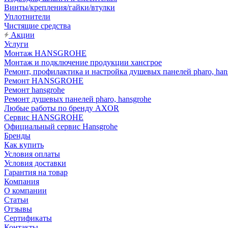
Винты/крепления/гайки/втулки
Уплотнители
Чистящие средства
Акции
Услуги
Монтаж HANSGROHE
Монтаж и подключение продукции хансгрое
Ремонт, профилактика и настройка душевых панелей pharo, han
Ремонт HANSGROHE
Ремонт hansgrohe
Ремонт душевых панелей pharo, hansgrohe
Любые работы по бренду AXOR
Сервис HANSGROHE
Официальный сервис Hansgrohe
Бренды
Как купить
Условия оплаты
Условия доставки
Гарантия на товар
Компания
О компании
Статьи
Отзывы
Сертификаты
Контакты