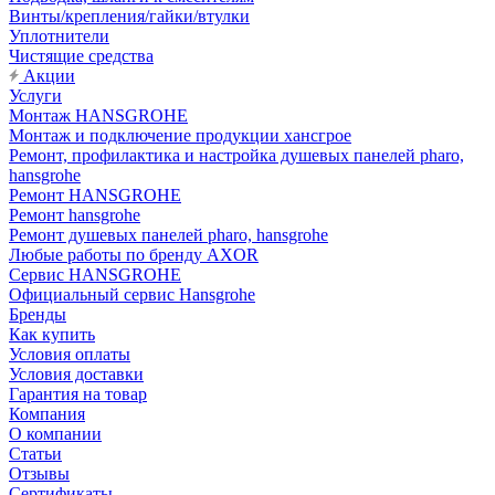
Винты/крепления/гайки/втулки
Уплотнители
Чистящие средства
Акции
Услуги
Монтаж HANSGROHE
Монтаж и подключение продукции хансгрое
Ремонт, профилактика и настройка душевых панелей pharo,
hansgrohe
Ремонт HANSGROHE
Ремонт hansgrohe
Ремонт душевых панелей pharo, hansgrohe
Любые работы по бренду AXOR
Сервис HANSGROHE
Официальный сервис Hansgrohe
Бренды
Как купить
Условия оплаты
Условия доставки
Гарантия на товар
Компания
О компании
Статьи
Отзывы
Сертификаты