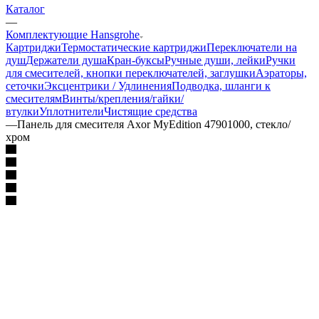
Каталог
—
Комплектующие Hansgrohe
Картриджи
Термостатические картриджи
Переключатели на
душ
Держатели душа
Кран-буксы
Ручные души, лейки
Ручки
для смесителей, кнопки переключателей, заглушки
Аэраторы,
сеточки
Эксцентрики / Удлинения
Подводка, шланги к
смесителям
Винты/крепления/гайки/
втулки
Уплотнители
Чистящие средства
—
Панель для смесителя Axor MyEdition 47901000, стекло/
хром