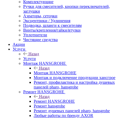
Комплектующие
Ручки для смесителей, кнопки переключателей,
заглушки
Аэраторы, сеточки
Эксцентрики / Удлинения
Подводка, шланги к смесителям
Винты/крепления/гайки/втулки
Уплотнители
Чистящие средства
Акции
Услуги
Назад
Услуги
Монтаж HANSGROHE
Назад
Монтаж HANSGROHE
Монтаж и подключение продукции хансгрое
Ремонт, профилактика и настройка душевых
панелей pharo, hansgrohe
Ремонт HANSGROHE
Назад
Ремонт HANSGROHE
Ремонт hansgrohe
Ремонт душевых панелей pharo, hansgrohe
Любые работы по бренду AXOR