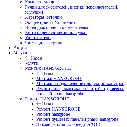
Комплектующие
Ручки для смесителей, кнопки переключателей,
заглушки
Аэраторы, сеточки
Эксцентрики / Удлинения
Подводка, шланги к смесителям
Винты/крепления/гайки/втулки
Уплотнители
Чистящие средства
Акции
Услуги
Назад
Услуги
Монтаж HANSGROHE
Назад
Монтаж HANSGROHE
Монтаж и подключение продукции хансгрое
Ремонт, профилактика и настройка душевых
панелей pharo, hansgrohe
Ремонт HANSGROHE
Назад
Ремонт HANSGROHE
Ремонт hansgrohe
Ремонт душевых панелей pharo, hansgrohe
Любые работы по бренду AXOR