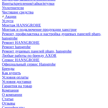
Винты/крепления/гайки/втулки
Уплотнители
Чистящие средства
Акции
Услуги
Монтаж HANSGROHE
Монтаж и подключение продукции хансгрое
Ремонт, профилактика и настройка душевых панелей pharo,
hansgrohe
Ремонт HANSGROHE
Ремонт hansgrohe
Ремонт душевых панелей pharo, hansgrohe
Любые работы по бренду AXOR
Сервис HANSGROHE
Официальный сервис Hansgrohe
Бренды
Как купить
Условия оплаты
Условия доставки
Гарантия на товар
Компания
О компании
Статьи
Отзывы
Сертификаты