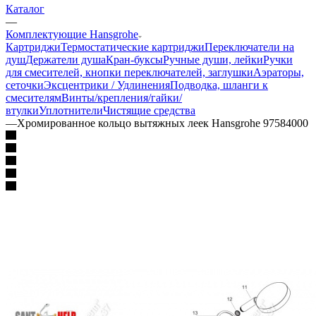
Каталог
—
Комплектующие Hansgrohe
Картриджи
Термостатические картриджи
Переключатели на
душ
Держатели душа
Кран-буксы
Ручные души, лейки
Ручки
для смесителей, кнопки переключателей, заглушки
Аэраторы,
сеточки
Эксцентрики / Удлинения
Подводка, шланги к
смесителям
Винты/крепления/гайки/
втулки
Уплотнители
Чистящие средства
—
Хромированное кольцо вытяжных леек Hansgrohe 97584000