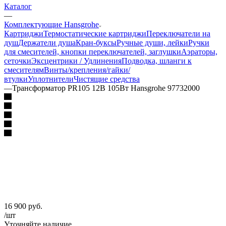
Каталог
—
Комплектующие Hansgrohe
Картриджи
Термостатические картриджи
Переключатели на
душ
Держатели душа
Кран-буксы
Ручные души, лейки
Ручки
для смесителей, кнопки переключателей, заглушки
Аэраторы,
сеточки
Эксцентрики / Удлинения
Подводка, шланги к
смесителям
Винты/крепления/гайки/
втулки
Уплотнители
Чистящие средства
—
Трансформатор PR105 12В 105Вт Hansgrohe 97732000
16 900
руб.
/шт
Уточняйте наличие