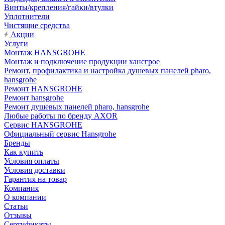
Винты/крепления/гайки/втулки
Уплотнители
Чистящие средства
Акции
Услуги
Монтаж HANSGROHE
Монтаж и подключение продукции хансгрое
Ремонт, профилактика и настройка душевых панелей pharo,
hansgrohe
Ремонт HANSGROHE
Ремонт hansgrohe
Ремонт душевых панелей pharo, hansgrohe
Любые работы по бренду AXOR
Сервис HANSGROHE
Официальный сервис Hansgrohe
Бренды
Как купить
Условия оплаты
Условия доставки
Гарантия на товар
Компания
О компании
Статьи
Отзывы
Сертификаты