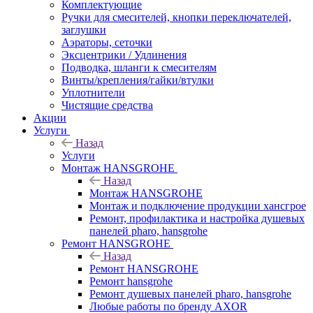
Комплектующие
Ручки для смесителей, кнопки переключателей,
заглушки
Аэраторы, сеточки
Эксцентрики / Удлинения
Подводка, шланги к смесителям
Винты/крепления/гайки/втулки
Уплотнители
Чистящие средства
Акции
Услуги
Назад
Услуги
Монтаж HANSGROHE
Назад
Монтаж HANSGROHE
Монтаж и подключение продукции хансгрое
Ремонт, профилактика и настройка душевых
панелей pharo, hansgrohe
Ремонт HANSGROHE
Назад
Ремонт HANSGROHE
Ремонт hansgrohe
Ремонт душевых панелей pharo, hansgrohe
Любые работы по бренду AXOR