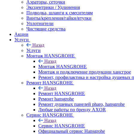
Аэраторы, сеточки
Эксцентрики / Удлинения
Подводка, шланги к смесителям
Винты/крепления/гайки/втулки
Уплотнители
Чистящие средства
Акции
Услуги
Назад
Услуги
Монтаж HANSGROHE
Назад
Монтаж HANSGROHE
Монтаж и подключение продукции хансгрое
Ремонт, профилактика и настройка душевых па
Ремонт HANSGROHE
Назад
Ремонт HANSGROHE
Ремонт hansgrohe
Ремонт душевых панелей pharo, hansgrohe
Любые работы по бренду AXOR
Сервис HANSGROHE
Назад
Сервис HANSGROHE
Официальный сервис Hansgrohe