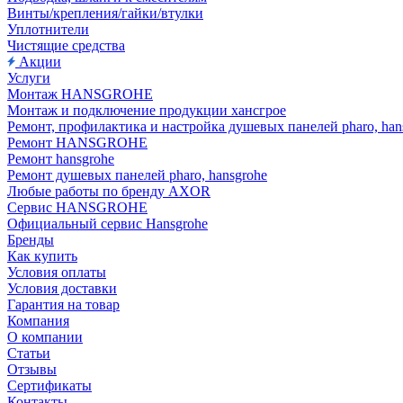
Винты/крепления/гайки/втулки
Уплотнители
Чистящие средства
Акции
Услуги
Монтаж HANSGROHE
Монтаж и подключение продукции хансгрое
Ремонт, профилактика и настройка душевых панелей pharo, han
Ремонт HANSGROHE
Ремонт hansgrohe
Ремонт душевых панелей pharo, hansgrohe
Любые работы по бренду AXOR
Сервис HANSGROHE
Официальный сервис Hansgrohe
Бренды
Как купить
Условия оплаты
Условия доставки
Гарантия на товар
Компания
О компании
Статьи
Отзывы
Сертификаты
Контакты