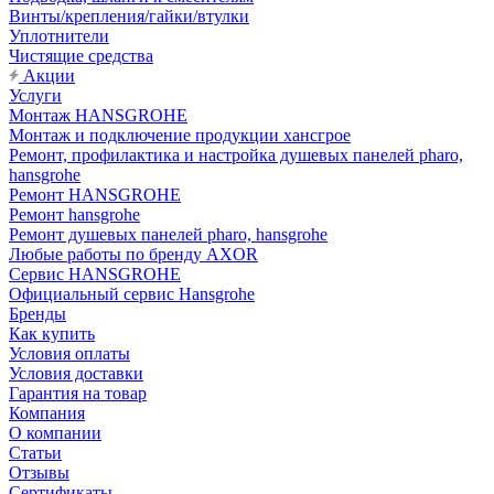
Винты/крепления/гайки/втулки
Уплотнители
Чистящие средства
Акции
Услуги
Монтаж HANSGROHE
Монтаж и подключение продукции хансгрое
Ремонт, профилактика и настройка душевых панелей pharo,
hansgrohe
Ремонт HANSGROHE
Ремонт hansgrohe
Ремонт душевых панелей pharo, hansgrohe
Любые работы по бренду AXOR
Сервис HANSGROHE
Официальный сервис Hansgrohe
Бренды
Как купить
Условия оплаты
Условия доставки
Гарантия на товар
Компания
О компании
Статьи
Отзывы
Сертификаты