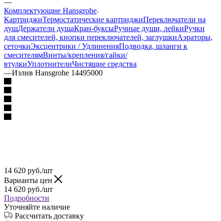
—
Комплектующие Hansgrohe
Картриджи
Термостатические картриджи
Переключатели на
душ
Держатели душа
Кран-буксы
Ручные души, лейки
Ручки
для смесителей, кнопки переключателей, заглушки
Аэраторы,
сеточки
Эксцентрики / Удлинения
Подводка, шланги к
смесителям
Винты/крепления/гайки/
втулки
Уплотнители
Чистящие средства
—
Излив Hansgrohe 14495000
14 620
руб.
/шт
Варианты цен
14 620
руб.
/шт
Подробности
Уточняйте наличие
Рассчитать доставку