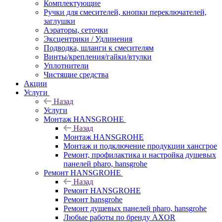
Комплектующие
Ручки для смесителей, кнопки переключателей,
заглушки
Аэраторы, сеточки
Эксцентрики / Удлинения
Подводка, шланги к смесителям
Винты/крепления/гайки/втулки
Уплотнители
Чистящие средства
Акции
Услуги
Назад
Услуги
Монтаж HANSGROHE
Назад
Монтаж HANSGROHE
Монтаж и подключение продукции хансгрое
Ремонт, профилактика и настройка душевых
панелей pharo, hansgrohe
Ремонт HANSGROHE
Назад
Ремонт HANSGROHE
Ремонт hansgrohe
Ремонт душевых панелей pharo, hansgrohe
Любые работы по бренду AXOR