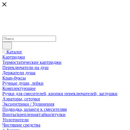
Каталог
Картриджи
Термостатические картриджи
Переключатели на душ
Держатели душа
Кран-буксы
Ручные души, лейки
Комплектующие
Ручки для смесителей, кнопки переключателей, заглушки
Аэраторы, сеточки
Эксцентрики / Удлинения
Подводка, шланги к смесителям
Винты/крепления/гайки/втулки
Уплотнители
Чистящие средства