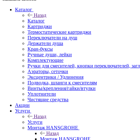
Каталог
Назад
Каталог
Картриджи
Термостатические картриджи
Переключатели на душ
Держатели душа
Кран-буксы
Ручные души, лейки
Комплектующие
Ручки для смесителей, кнопки переключателей, заг
Аэраторы, сеточки
Эксцентрики / Удлинения
Подводка, шланги к смесителям
Винты/крепления/гайки/втулки
Уплотнители
Чистящие средства
Акции
Услуги
Назад
Услуги
Монтаж HANSGROHE
Назад
Монтаж HANSGROHE