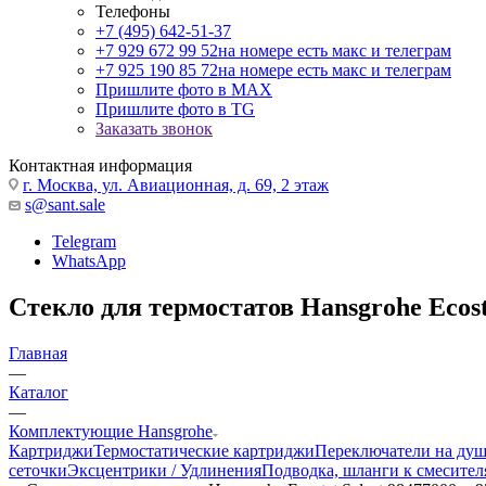
Телефоны
+7 (495) 642-51-37
+7 929 672 99 52
на номере есть макс и телеграм
+7 925 190 85 72
на номере есть макс и телеграм
Пришлите фото в MAX
Пришлите фото в TG
Заказать звонок
Контактная информация
г. Москва, ул. Авиационная, д. 69, 2 этаж
s@sant.sale
Telegram
WhatsApp
Стекло для термостатов Hansgrohe Ecosta
Главная
—
Каталог
—
Комплектующие Hansgrohe
Картриджи
Термостатические картриджи
Переключатели на ду
сеточки
Эксцентрики / Удлинения
Подводка, шланги к смесител