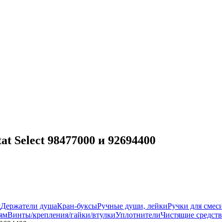
t Select 98477000 и 92694400
ш
Держатели душа
Кран-буксы
Ручные души, лейки
Ручки для смес
ям
Винты/крепления/гайки/втулки
Уплотнители
Чистящие средств