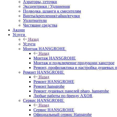
Аэраторы, сеточки
Эксцентрики / Удлинения
Подводка, шланги к смесителям
Винты/крепления/гайки/втулки
Уплотнители
Чистящие средства
Акции
Услуги
Назад
Услуги
Монтаж HANSGROHE
Назад
Монтаж HANSGROHE
Монтаж и подключение продукции хансгрое
Ремонт, профилактика и настройка душевых па
Ремонт HANSGROHE
Назад
Ремонт HANSGROHE
Ремонт hansgrohe
Ремонт душевых панелей pharo, hansgrohe
Любые работы по бренду AXOR
Сервис HANSGROHE
Назад
Сервис HANSGROHE
Официальный сервис Hansgrohe