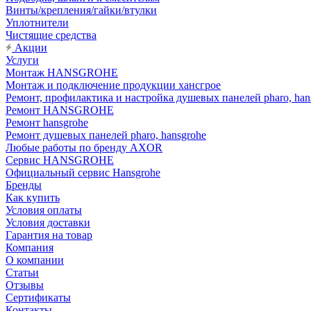
Винты/крепления/гайки/втулки
Уплотнители
Чистящие средства
Акции
Услуги
Монтаж HANSGROHE
Монтаж и подключение продукции хансгрое
Ремонт, профилактика и настройка душевых панелей pharo, han
Ремонт HANSGROHE
Ремонт hansgrohe
Ремонт душевых панелей pharo, hansgrohe
Любые работы по бренду AXOR
Сервис HANSGROHE
Официальный сервис Hansgrohe
Бренды
Как купить
Условия оплаты
Условия доставки
Гарантия на товар
Компания
О компании
Статьи
Отзывы
Сертификаты
Контакты