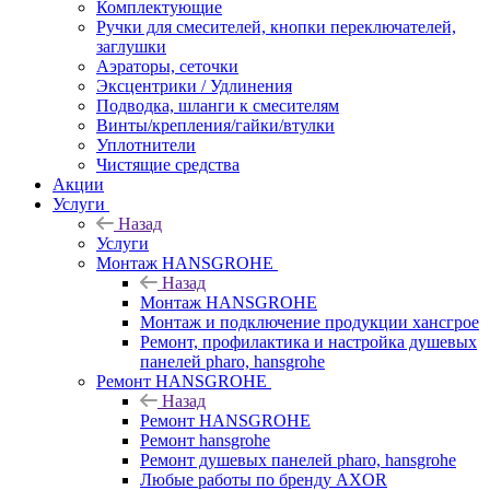
Комплектующие
Ручки для смесителей, кнопки переключателей,
заглушки
Аэраторы, сеточки
Эксцентрики / Удлинения
Подводка, шланги к смесителям
Винты/крепления/гайки/втулки
Уплотнители
Чистящие средства
Акции
Услуги
Назад
Услуги
Монтаж HANSGROHE
Назад
Монтаж HANSGROHE
Монтаж и подключение продукции хансгрое
Ремонт, профилактика и настройка душевых
панелей pharo, hansgrohe
Ремонт HANSGROHE
Назад
Ремонт HANSGROHE
Ремонт hansgrohe
Ремонт душевых панелей pharo, hansgrohe
Любые работы по бренду AXOR