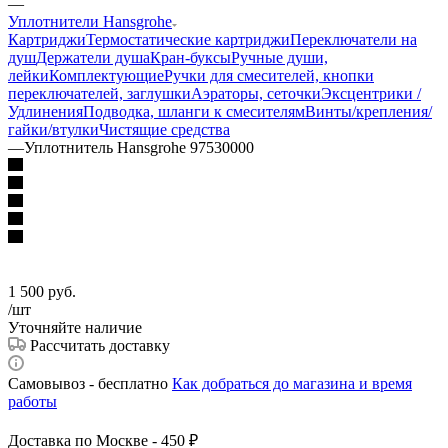
—
Уплотнители Hansgrohe
Картриджи
Термостатические картриджи
Переключатели на
душ
Держатели душа
Кран-буксы
Ручные души,
лейки
Комплектующие
Ручки для смесителей, кнопки
переключателей, заглушки
Аэраторы, сеточки
Эксцентрики /
Удлинения
Подводка, шланги к смесителям
Винты/крепления/
гайки/втулки
Чистящие средства
—
Уплотнитель Hansgrohe 97530000
1 500
руб.
/шт
Уточняйте наличие
Рассчитать доставку
Самовывоз - бесплатно
Как добраться до магазина и время
работы
Доставка по Москве - 450 ₽