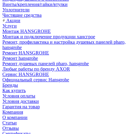
Винты/крепления/гайки/втулки
Уплотнители
Чистящие средства
Акции
Услуги
Монтаж HANSGROHE
Монтаж и подключение продукции хансгрое
Ремонт, профилактика и настройка душевых панелей pharo,
hansgrohe
Ремонт HANSGROHE
Ремонт hansgrohe
Ремонт душевых панелей pharo, hansgrohe
Любые работы по бренду AXOR
Сервис HANSGROHE
Официальный сервис Hansgrohe
Бренды
Как купить
Условия оплаты
Условия доставки
Гарантия на товар
Компания
О компании
Статьи
Отзывы
Сертификаты