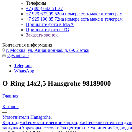
Телефоны
+7 (495) 642-51-37
+7 929 672 99 52
на номере есть макс и телеграм
+7 925 190 85 72
на номере есть макс и телеграм
Пришлите фото в MAX
Пришлите фото в TG
Заказать звонок
Контактная информация
г. Москва, ул. Авиационная, д. 69, 2 этаж
s@sant.sale
Telegram
WhatsApp
O-Ring 14x2,5 Hansgrohe 98189000
Главная
—
Каталог
—
Уплотнители Hansgrohe
Картриджи
Термостатические картриджи
Переключатели на ду
заглушки
Аэраторы, сеточки
Эксцентрики / Удлинения
Подводка