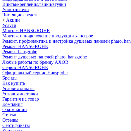
Винты/крепления/гайки/втулки
Уплотнители
Чистящие средства
Акции
Услуги
Монтаж HANSGROHE
Монтаж и подключение продукции хансгрое
Ремонт, профилактика и настройка душевых панелей pharo, han
Ремонт HANSGROHE
Ремонт hansgrohe
Ремонт душевых панелей pharo, hansgrohe
Любые работы по бренду AXOR
Сервис HANSGROHE
Официальный сервис Hansgrohe
Бренды
Как купить
Условия оплаты
Условия доставки
Гарантия на товар
Компания
О компании
Статьи
Отзывы
Сертификаты
Контакты