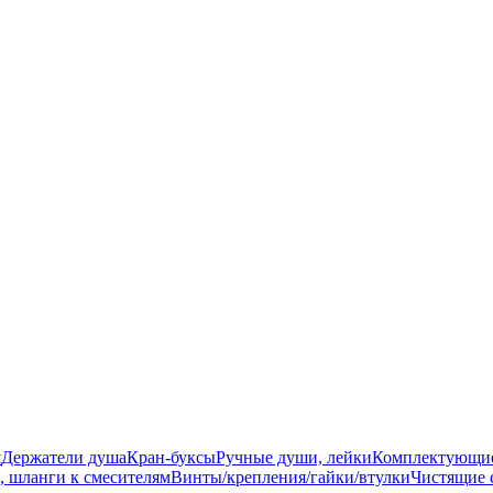
ш
Держатели душа
Кран-буксы
Ручные души, лейки
Комплектующи
, шланги к смесителям
Винты/крепления/гайки/втулки
Чистящие 