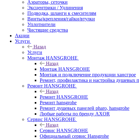
Аэраторы, сеточки
Эксцентрики / Удлинения
Подводка, шланги к смесителям
Винты/крепления/гайки/втулки
Уплотнители
Чистящие средства
Акции
Услуги
Назад
Услуги
Монтаж HANSGROHE
Назад
Монтаж HANSGROHE
Монтаж и подключение продукции хансгрое
Ремонт, профилактика и настройка душевых па
Ремонт HANSGROHE
Назад
Ремонт HANSGROHE
Ремонт hansgrohe
Ремонт душевых панелей pharo, hansgrohe
Любые работы по бренду AXOR
Сервис HANSGROHE
Назад
Сервис HANSGROHE
Официальный сервис Hansgrohe