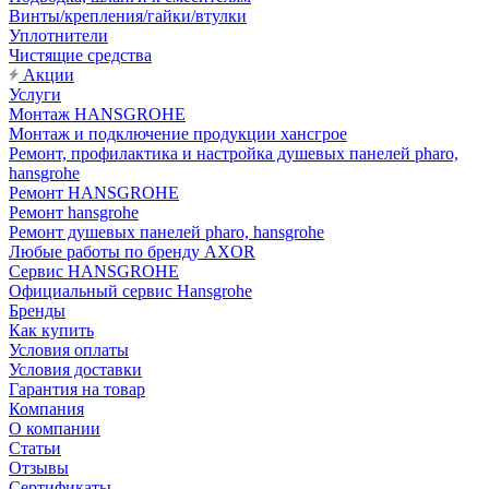
Винты/крепления/гайки/втулки
Уплотнители
Чистящие средства
Акции
Услуги
Монтаж HANSGROHE
Монтаж и подключение продукции хансгрое
Ремонт, профилактика и настройка душевых панелей pharo,
hansgrohe
Ремонт HANSGROHE
Ремонт hansgrohe
Ремонт душевых панелей pharo, hansgrohe
Любые работы по бренду AXOR
Сервис HANSGROHE
Официальный сервис Hansgrohe
Бренды
Как купить
Условия оплаты
Условия доставки
Гарантия на товар
Компания
О компании
Статьи
Отзывы
Сертификаты