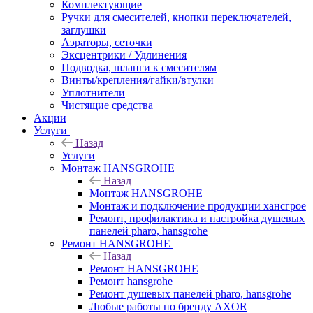
Комплектующие
Ручки для смесителей, кнопки переключателей,
заглушки
Аэраторы, сеточки
Эксцентрики / Удлинения
Подводка, шланги к смесителям
Винты/крепления/гайки/втулки
Уплотнители
Чистящие средства
Акции
Услуги
Назад
Услуги
Монтаж HANSGROHE
Назад
Монтаж HANSGROHE
Монтаж и подключение продукции хансгрое
Ремонт, профилактика и настройка душевых
панелей pharo, hansgrohe
Ремонт HANSGROHE
Назад
Ремонт HANSGROHE
Ремонт hansgrohe
Ремонт душевых панелей pharo, hansgrohe
Любые работы по бренду AXOR