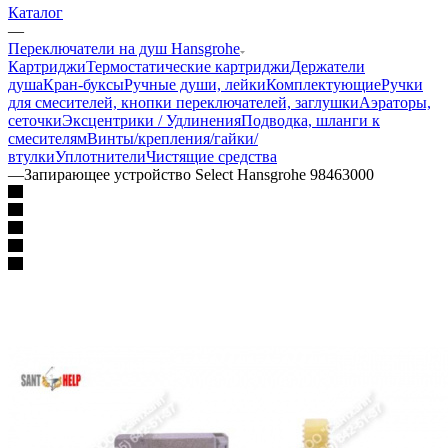
Каталог
—
Переключатели на душ Hansgrohe
Картриджи
Термостатические картриджи
Держатели
душа
Кран-буксы
Ручные души, лейки
Комплектующие
Ручки
для смесителей, кнопки переключателей, заглушки
Аэраторы,
сеточки
Эксцентрики / Удлинения
Подводка, шланги к
смесителям
Винты/крепления/гайки/
втулки
Уплотнители
Чистящие средства
—
Запирающее устройство Select Hansgrohe 98463000