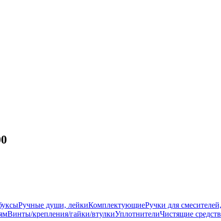
00
буксы
Ручные души, лейки
Комплектующие
Ручки для смесителей
ям
Винты/крепления/гайки/втулки
Уплотнители
Чистящие средств