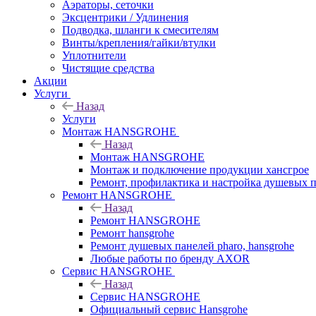
Аэраторы, сеточки
Эксцентрики / Удлинения
Подводка, шланги к смесителям
Винты/крепления/гайки/втулки
Уплотнители
Чистящие средства
Акции
Услуги
Назад
Услуги
Монтаж HANSGROHE
Назад
Монтаж HANSGROHE
Монтаж и подключение продукции хансгрое
Ремонт, профилактика и настройка душевых па
Ремонт HANSGROHE
Назад
Ремонт HANSGROHE
Ремонт hansgrohe
Ремонт душевых панелей pharo, hansgrohe
Любые работы по бренду AXOR
Сервис HANSGROHE
Назад
Сервис HANSGROHE
Официальный сервис Hansgrohe