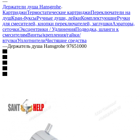
—
Держатели душа Hansgrohe
Картриджи
Термостатические картриджи
Переключатели на
душ
Кран-буксы
Ручные души, лейки
Комплектующие
Ручки
для смесителей, кнопки переключателей, заглушки
Аэраторы,
сеточки
Эксцентрики / Удлинения
Подводка, шланги к
смесителям
Винты/крепления/гайки/
втулки
Уплотнители
Чистящие средства
—
Держатель душа Hansgrohe 97651000