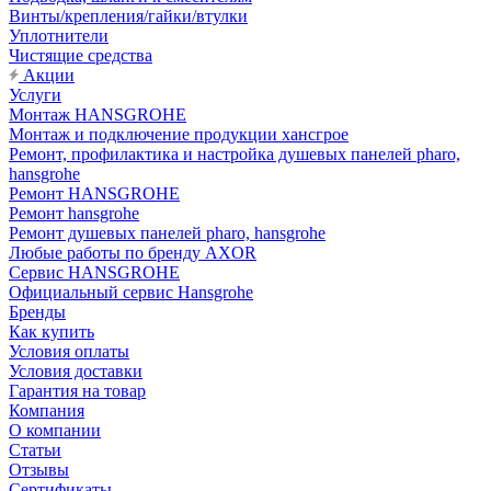
Винты/крепления/гайки/втулки
Уплотнители
Чистящие средства
Акции
Услуги
Монтаж HANSGROHE
Монтаж и подключение продукции хансгрое
Ремонт, профилактика и настройка душевых панелей pharo,
hansgrohe
Ремонт HANSGROHE
Ремонт hansgrohe
Ремонт душевых панелей pharo, hansgrohe
Любые работы по бренду AXOR
Сервис HANSGROHE
Официальный сервис Hansgrohe
Бренды
Как купить
Условия оплаты
Условия доставки
Гарантия на товар
Компания
О компании
Статьи
Отзывы
Сертификаты