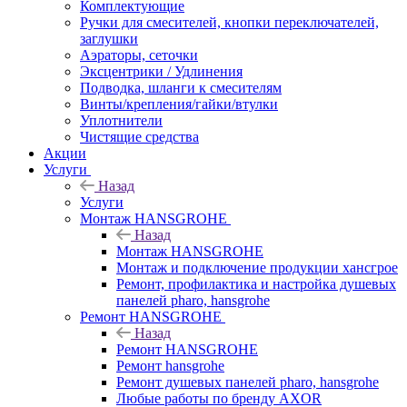
Комплектующие
Ручки для смесителей, кнопки переключателей,
заглушки
Аэраторы, сеточки
Эксцентрики / Удлинения
Подводка, шланги к смесителям
Винты/крепления/гайки/втулки
Уплотнители
Чистящие средства
Акции
Услуги
Назад
Услуги
Монтаж HANSGROHE
Назад
Монтаж HANSGROHE
Монтаж и подключение продукции хансгрое
Ремонт, профилактика и настройка душевых
панелей pharo, hansgrohe
Ремонт HANSGROHE
Назад
Ремонт HANSGROHE
Ремонт hansgrohe
Ремонт душевых панелей pharo, hansgrohe
Любые работы по бренду AXOR