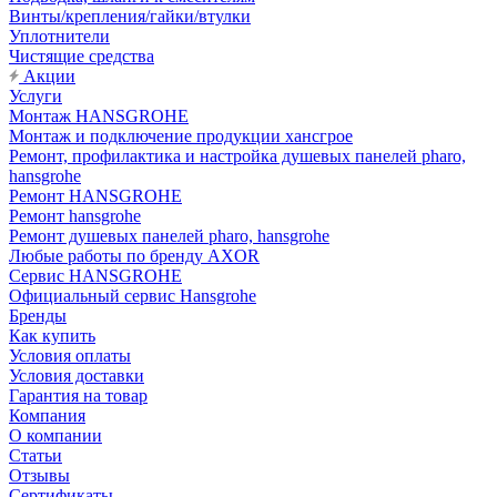
Винты/крепления/гайки/втулки
Уплотнители
Чистящие средства
Акции
Услуги
Монтаж HANSGROHE
Монтаж и подключение продукции хансгрое
Ремонт, профилактика и настройка душевых панелей pharo,
hansgrohe
Ремонт HANSGROHE
Ремонт hansgrohe
Ремонт душевых панелей pharo, hansgrohe
Любые работы по бренду AXOR
Сервис HANSGROHE
Официальный сервис Hansgrohe
Бренды
Как купить
Условия оплаты
Условия доставки
Гарантия на товар
Компания
О компании
Статьи
Отзывы
Сертификаты