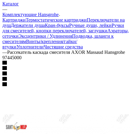
Каталог
—
Комплектующие Hansgrohe
Картриджи
Термостатические картриджи
Переключатели на
душ
Держатели душа
Кран-буксы
Ручные души, лейки
Ручки
для смесителей, кнопки переключателей, заглушки
Аэраторы,
сеточки
Эксцентрики / Удлинения
Подводка, шланги к
смесителям
Винты/крепления/гайки/
втулки
Уплотнители
Чистящие средства
—
Рассекатель каскада смесителя AXOR Massaud Hansgrohe
97445000