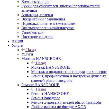
Комплектующие
Ручки для смесителей, кнопки переключателей,
заглушки
Аэраторы, сеточки
Эксцентрики / Удлинения
Подводка, шланги к смесителям
Винты/крепления/гайки/втулки
Уплотнители
Чистящие средства
Акции
Услуги
Назад
Услуги
Монтаж HANSGROHE
Назад
Монтаж HANSGROHE
Монтаж и подключение продукции хансгрое
Ремонт, профилактика и настройка душевых
панелей pharo, hansgrohe
Ремонт HANSGROHE
Назад
Ремонт HANSGROHE
Ремонт hansgrohe
Ремонт душевых панелей pharo, hansgrohe
Любые работы по бренду AXOR