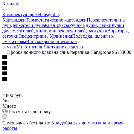
Каталог
—
Комплектующие Hansgrohe
Картриджи
Термостатические картриджи
Переключатели на
душ
Держатели душа
Кран-буксы
Ручные души, лейки
Ручки
для смесителей, кнопки переключателей, заглушки
Аэраторы,
сеточки
Эксцентрики / Удлинения
Подводка, шланги к
смесителям
Винты/крепления/гайки/
втулки
Уплотнители
Чистящие средства
—
Пробка донного клапана слив перелива Hansgrohe 96153000
4 800
руб.
/шт
Много
Рассчитать доставку
Самовывоз - бесплатно
Как добраться до магазина и время
работы