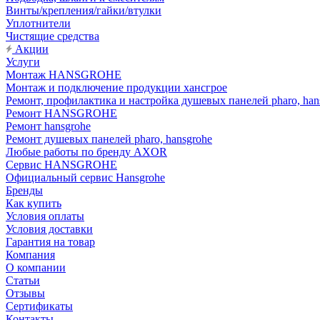
Винты/крепления/гайки/втулки
Уплотнители
Чистящие средства
Акции
Услуги
Монтаж HANSGROHE
Монтаж и подключение продукции хансгрое
Ремонт, профилактика и настройка душевых панелей pharo, han
Ремонт HANSGROHE
Ремонт hansgrohe
Ремонт душевых панелей pharo, hansgrohe
Любые работы по бренду AXOR
Сервис HANSGROHE
Официальный сервис Hansgrohe
Бренды
Как купить
Условия оплаты
Условия доставки
Гарантия на товар
Компания
О компании
Статьи
Отзывы
Сертификаты
Контакты