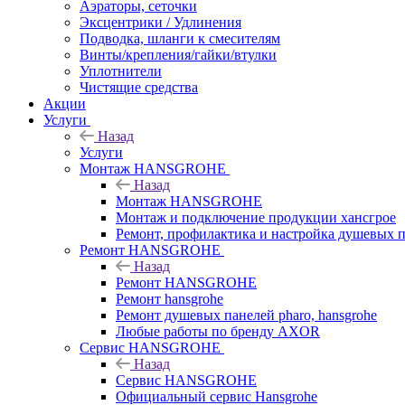
Аэраторы, сеточки
Эксцентрики / Удлинения
Подводка, шланги к смесителям
Винты/крепления/гайки/втулки
Уплотнители
Чистящие средства
Акции
Услуги
Назад
Услуги
Монтаж HANSGROHE
Назад
Монтаж HANSGROHE
Монтаж и подключение продукции хансгрое
Ремонт, профилактика и настройка душевых па
Ремонт HANSGROHE
Назад
Ремонт HANSGROHE
Ремонт hansgrohe
Ремонт душевых панелей pharo, hansgrohe
Любые работы по бренду AXOR
Сервис HANSGROHE
Назад
Сервис HANSGROHE
Официальный сервис Hansgrohe