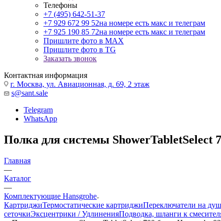
Телефоны
+7 (495) 642-51-37
+7 929 672 99 52
на номере есть макс и телеграм
+7 925 190 85 72
на номере есть макс и телеграм
Пришлите фото в MAX
Пришлите фото в TG
Заказать звонок
Контактная информация
г. Москва, ул. Авиационная, д. 69, 2 этаж
s@sant.sale
Telegram
WhatsApp
Полка для системы ShowerTabletSelect 7
Главная
—
Каталог
—
Комплектующие Hansgrohe
Картриджи
Термостатические картриджи
Переключатели на ду
сеточки
Эксцентрики / Удлинения
Подводка, шланги к смесител