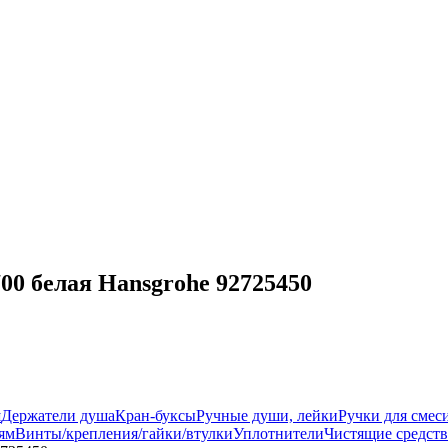
00 белая Hansgrohe 92725450
ш
Держатели душа
Кран-буксы
Ручные души, лейки
Ручки для смес
ям
Винты/крепления/гайки/втулки
Уплотнители
Чистящие средств