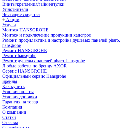
Винты/крепления/гайки/втулки
Уплотнители
Чистящие средства
Акции
Услуги
Монтаж HANSGROHE
Монтаж и подключение продукции хансгрое
Ремонт, профилактика и настройка душевых панелей pharo,
hansgrohe
Ремонт HANSGROHE
Ремонт hansgrohe
Ремонт душевых панелей pharo, hansgrohe
Любые работы по бренду AXOR
Сервис HANSGROHE
Официальный сервис Hansgrohe
Бренды
Как купить
Условия оплаты
Условия доставки
Гарантия на товар
Компания
О компании
Статьи
Отзывы
Сертификаты