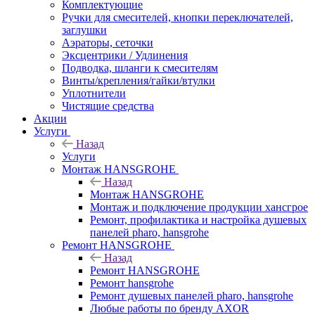
Комплектующие
Ручки для смесителей, кнопки переключателей,
заглушки
Аэраторы, сеточки
Эксцентрики / Удлинения
Подводка, шланги к смесителям
Винты/крепления/гайки/втулки
Уплотнители
Чистящие средства
Акции
Услуги
Назад
Услуги
Монтаж HANSGROHE
Назад
Монтаж HANSGROHE
Монтаж и подключение продукции хансгрое
Ремонт, профилактика и настройка душевых
панелей pharo, hansgrohe
Ремонт HANSGROHE
Назад
Ремонт HANSGROHE
Ремонт hansgrohe
Ремонт душевых панелей pharo, hansgrohe
Любые работы по бренду AXOR