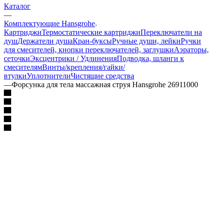
Каталог
—
Комплектующие Hansgrohe
Картриджи
Термостатические картриджи
Переключатели на
душ
Держатели душа
Кран-буксы
Ручные души, лейки
Ручки
для смесителей, кнопки переключателей, заглушки
Аэраторы,
сеточки
Эксцентрики / Удлинения
Подводка, шланги к
смесителям
Винты/крепления/гайки/
втулки
Уплотнители
Чистящие средства
—
Форсунка для тела массажная струя Hansgrohe 26911000