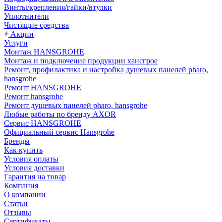
Винты/крепления/гайки/втулки
Уплотнители
Чистящие средства
Акции
Услуги
Монтаж HANSGROHE
Монтаж и подключение продукции хансгрое
Ремонт, профилактика и настройка душевых панелей pharo,
hansgrohe
Ремонт HANSGROHE
Ремонт hansgrohe
Ремонт душевых панелей pharo, hansgrohe
Любые работы по бренду AXOR
Сервис HANSGROHE
Официальный сервис Hansgrohe
Бренды
Как купить
Условия оплаты
Условия доставки
Гарантия на товар
Компания
О компании
Статьи
Отзывы
Сертификаты