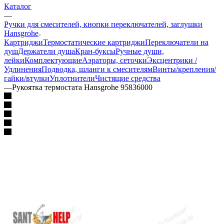
Каталог
—
Ручки для смесителей, кнопки переключателей, заглушки
Hansgrohe
Картриджи
Термостатические картриджи
Переключатели на
душ
Держатели душа
Кран-буксы
Ручные души,
лейки
Комплектующие
Аэраторы, сеточки
Эксцентрики /
Удлинения
Подводка, шланги к смесителям
Винты/крепления/
гайки/втулки
Уплотнители
Чистящие средства
—
Рукоятка термостата Hansgrohe 95836000