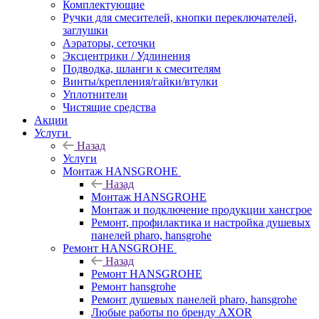
Комплектующие
Ручки для смесителей, кнопки переключателей,
заглушки
Аэраторы, сеточки
Эксцентрики / Удлинения
Подводка, шланги к смесителям
Винты/крепления/гайки/втулки
Уплотнители
Чистящие средства
Акции
Услуги
Назад
Услуги
Монтаж HANSGROHE
Назад
Монтаж HANSGROHE
Монтаж и подключение продукции хансгрое
Ремонт, профилактика и настройка душевых
панелей pharo, hansgrohe
Ремонт HANSGROHE
Назад
Ремонт HANSGROHE
Ремонт hansgrohe
Ремонт душевых панелей pharo, hansgrohe
Любые работы по бренду AXOR