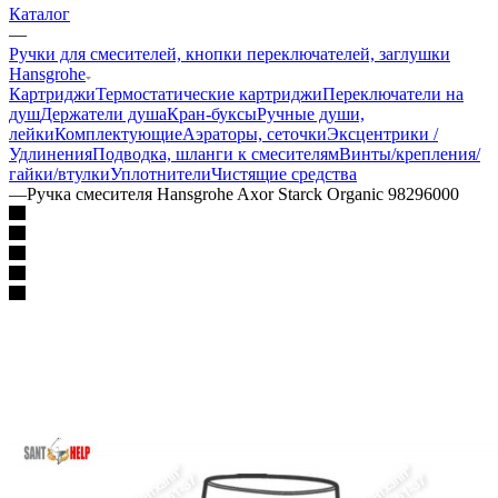
Каталог
—
Ручки для смесителей, кнопки переключателей, заглушки
Hansgrohe
Картриджи
Термостатические картриджи
Переключатели на
душ
Держатели душа
Кран-буксы
Ручные души,
лейки
Комплектующие
Аэраторы, сеточки
Эксцентрики /
Удлинения
Подводка, шланги к смесителям
Винты/крепления/
гайки/втулки
Уплотнители
Чистящие средства
—
Ручка смесителя Hansgrohe Axor Starck Organic 98296000