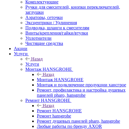
Комплектующие
Ручки для смесителей, кнопки переключателей,
заглушки
Аэраторы, сеточки
Эксцентрики / Удлинения
Подводка, шланги к смесителям
Винты/крепления/гайки/втулки
Уплотнители
Чистящие средства
Акции
Услуги
Назад
Услуги
Монтаж HANSGROHE
Назад
Монтаж HANSGROHE
Монтаж и подключение продукции хансгрое
Ремонт, профилактика и настройка душевых
панелей pharo, hansgrohe
Ремонт HANSGROHE
Назад
Ремонт HANSGROHE
Ремонт hansgrohe
Ремонт душевых панелей pharo, hansgrohe
Любые работы по бренду AXOR