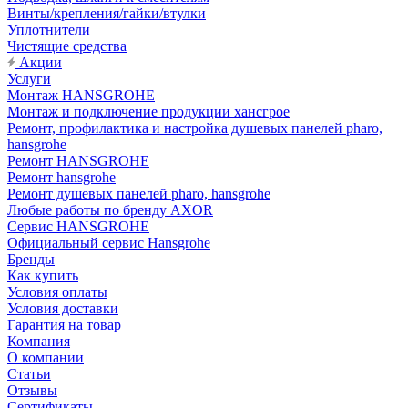
Винты/крепления/гайки/втулки
Уплотнители
Чистящие средства
Акции
Услуги
Монтаж HANSGROHE
Монтаж и подключение продукции хансгрое
Ремонт, профилактика и настройка душевых панелей pharo,
hansgrohe
Ремонт HANSGROHE
Ремонт hansgrohe
Ремонт душевых панелей pharo, hansgrohe
Любые работы по бренду AXOR
Сервис HANSGROHE
Официальный сервис Hansgrohe
Бренды
Как купить
Условия оплаты
Условия доставки
Гарантия на товар
Компания
О компании
Статьи
Отзывы
Сертификаты