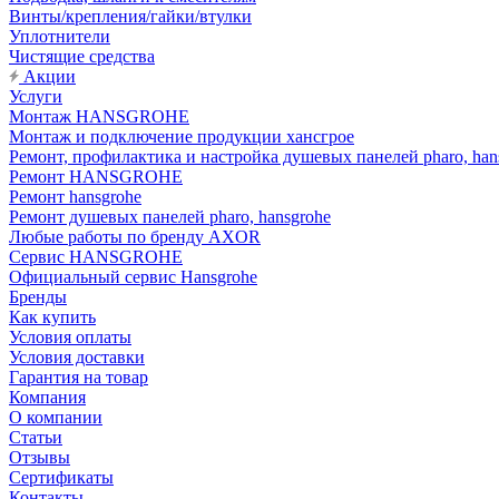
Винты/крепления/гайки/втулки
Уплотнители
Чистящие средства
Акции
Услуги
Монтаж HANSGROHE
Монтаж и подключение продукции хансгрое
Ремонт, профилактика и настройка душевых панелей pharo, han
Ремонт HANSGROHE
Ремонт hansgrohe
Ремонт душевых панелей pharo, hansgrohe
Любые работы по бренду AXOR
Сервис HANSGROHE
Официальный сервис Hansgrohe
Бренды
Как купить
Условия оплаты
Условия доставки
Гарантия на товар
Компания
О компании
Статьи
Отзывы
Сертификаты
Контакты