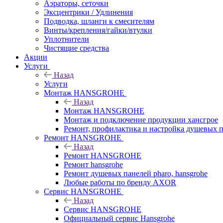
Аэраторы, сеточки
Эксцентрики / Удлинения
Подводка, шланги к смесителям
Винты/крепления/гайки/втулки
Уплотнители
Чистящие средства
Акции
Услуги
Назад
Услуги
Монтаж HANSGROHE
Назад
Монтаж HANSGROHE
Монтаж и подключение продукции хансгрое
Ремонт, профилактика и настройка душевых па
Ремонт HANSGROHE
Назад
Ремонт HANSGROHE
Ремонт hansgrohe
Ремонт душевых панелей pharo, hansgrohe
Любые работы по бренду AXOR
Сервис HANSGROHE
Назад
Сервис HANSGROHE
Официальный сервис Hansgrohe