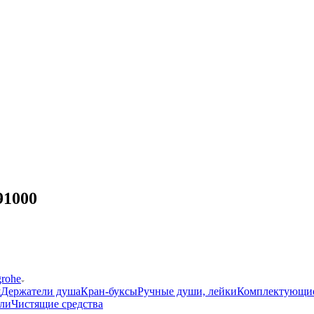
91000
grohe
ш
Держатели душа
Кран-буксы
Ручные души, лейки
Комплектующи
ли
Чистящие средства