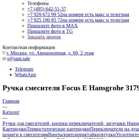
Телефоны
+7 (495) 642-51-37
+7 929 672 99 52
на номере есть макс и телеграм
+7 925 190 85 72
на номере есть макс и телеграм
Пришлите фото в MAX
Пришлите фото в TG
Заказать звонок
Контактная информация
г. Москва, ул. Авиационная, д. 69, 2 этаж
s@sant.sale
Telegram
WhatsApp
Ручка смесителя Focus E Hansgrohe 317
Главная
—
Каталог
—
Ручки для смесителей, кнопки переключателей, заглушки Hans
Картриджи
Термостатические картриджи
Переключатели на ду
шланги к смесителям
Винты/крепления/гайки/втулки
Уплотните