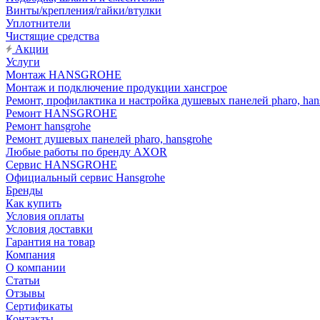
Винты/крепления/гайки/втулки
Уплотнители
Чистящие средства
Акции
Услуги
Монтаж HANSGROHE
Монтаж и подключение продукции хансгрое
Ремонт, профилактика и настройка душевых панелей pharo, han
Ремонт HANSGROHE
Ремонт hansgrohe
Ремонт душевых панелей pharo, hansgrohe
Любые работы по бренду AXOR
Сервис HANSGROHE
Официальный сервис Hansgrohe
Бренды
Как купить
Условия оплаты
Условия доставки
Гарантия на товар
Компания
О компании
Статьи
Отзывы
Сертификаты
Контакты