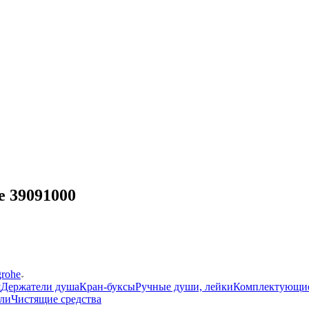
e 39091000
grohe
ш
Держатели душа
Кран-буксы
Ручные души, лейки
Комплектующи
ли
Чистящие средства