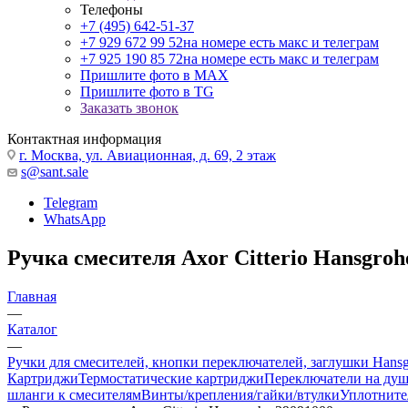
Телефоны
+7 (495) 642-51-37
+7 929 672 99 52
на номере есть макс и телеграм
+7 925 190 85 72
на номере есть макс и телеграм
Пришлите фото в MAX
Пришлите фото в TG
Заказать звонок
Контактная информация
г. Москва, ул. Авиационная, д. 69, 2 этаж
s@sant.sale
Telegram
WhatsApp
Ручка смесителя Axor Citterio Hansgroh
Главная
—
Каталог
—
Ручки для смесителей, кнопки переключателей, заглушки Hans
Картриджи
Термостатические картриджи
Переключатели на ду
шланги к смесителям
Винты/крепления/гайки/втулки
Уплотните