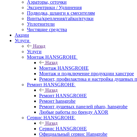
Аэраторы, сеточки
Эксцентрики / Удлинения
Подводка, шланги к смесителям
Винты/крепления/гайки/втулки
Уплотнители
Чистящие средства
Акции
Услуги
Назад
Услуги
Монтаж HANSGROHE
Назад
Монтаж HANSGROHE
Монтаж и подключение продукции хансгрое
Ремонт, профилактика и настройка душевых па
Ремонт HANSGROHE
Назад
Ремонт HANSGROHE
Ремонт hansgrohe
Ремонт душевых панелей pharo, hansgrohe
Любые работы по бренду AXOR
Сервис HANSGROHE
Назад
Сервис HANSGROHE
Официальный сервис Hansgrohe