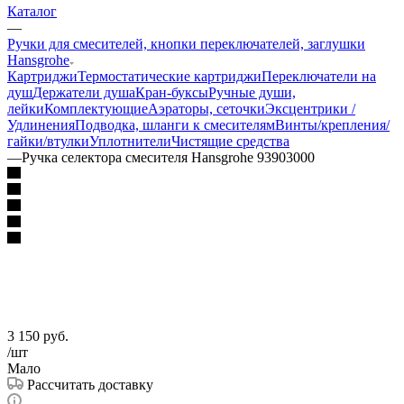
Каталог
—
Ручки для смесителей, кнопки переключателей, заглушки
Hansgrohe
Картриджи
Термостатические картриджи
Переключатели на
душ
Держатели душа
Кран-буксы
Ручные души,
лейки
Комплектующие
Аэраторы, сеточки
Эксцентрики /
Удлинения
Подводка, шланги к смесителям
Винты/крепления/
гайки/втулки
Уплотнители
Чистящие средства
—
Ручка селектора смесителя Hansgrohe 93903000
3 150
руб.
/шт
Мало
Рассчитать доставку