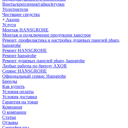
Винты/крепления/гайки/втулки
Уплотнители
Чистящие средства
Акции
Услуги
Монтаж HANSGROHE
Монтаж и подключение продукции хансгрое
Ремонт, профилактика и настройка душевых панелей pharo,
hansgrohe
Ремонт HANSGROHE
Ремонт hansgrohe
Ремонт душевых панелей pharo, hansgrohe
Любые работы по бренду AXOR
Сервис HANSGROHE
Официальный сервис Hansgrohe
Бренды
Как купить
Условия оплаты
Условия доставки
Гарантия на товар
Компания
О компании
Статьи
Отзывы
Сертификаты