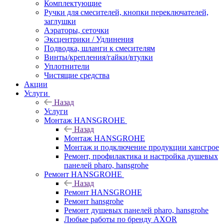
Комплектующие
Ручки для смесителей, кнопки переключателей,
заглушки
Аэраторы, сеточки
Эксцентрики / Удлинения
Подводка, шланги к смесителям
Винты/крепления/гайки/втулки
Уплотнители
Чистящие средства
Акции
Услуги
Назад
Услуги
Монтаж HANSGROHE
Назад
Монтаж HANSGROHE
Монтаж и подключение продукции хансгрое
Ремонт, профилактика и настройка душевых
панелей pharo, hansgrohe
Ремонт HANSGROHE
Назад
Ремонт HANSGROHE
Ремонт hansgrohe
Ремонт душевых панелей pharo, hansgrohe
Любые работы по бренду AXOR