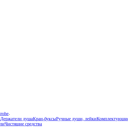
grohe
ш
Держатели душа
Кран-буксы
Ручные души, лейки
Комплектующи
ли
Чистящие средства