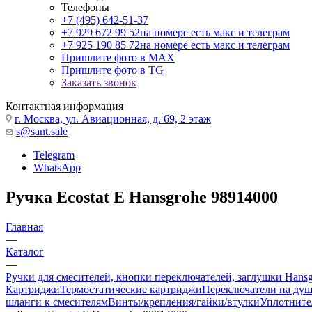
Телефоны
+7 (495) 642-51-37
+7 929 672 99 52
на номере есть макс и телеграм
+7 925 190 85 72
на номере есть макс и телеграм
Пришлите фото в MAX
Пришлите фото в TG
Заказать звонок
Контактная информация
г. Москва, ул. Авиационная, д. 69, 2 этаж
s@sant.sale
Telegram
WhatsApp
Ручка Ecostat E Hansgrohe 98914000
Главная
—
Каталог
—
Ручки для смесителей, кнопки переключателей, заглушки Hans
Картриджи
Термостатические картриджи
Переключатели на ду
шланги к смесителям
Винты/крепления/гайки/втулки
Уплотните