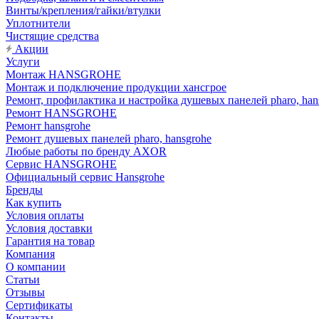
Винты/крепления/гайки/втулки
Уплотнители
Чистящие средства
Акции
Услуги
Монтаж HANSGROHE
Монтаж и подключение продукции хансгрое
Ремонт, профилактика и настройка душевых панелей pharo, han
Ремонт HANSGROHE
Ремонт hansgrohe
Ремонт душевых панелей pharo, hansgrohe
Любые работы по бренду AXOR
Сервис HANSGROHE
Официальный сервис Hansgrohe
Бренды
Как купить
Условия оплаты
Условия доставки
Гарантия на товар
Компания
О компании
Статьи
Отзывы
Сертификаты
Контакты