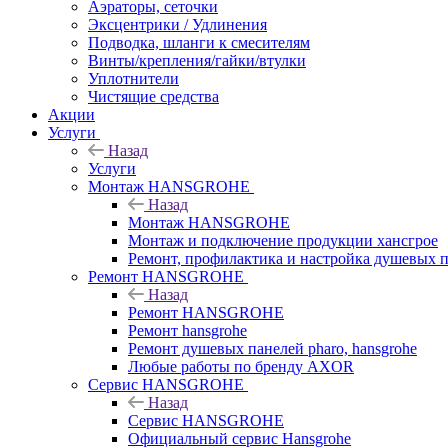
Аэраторы, сеточки
Эксцентрики / Удлинения
Подводка, шланги к смесителям
Винты/крепления/гайки/втулки
Уплотнители
Чистящие средства
Акции
Услуги
Назад
Услуги
Монтаж HANSGROHE
Назад
Монтаж HANSGROHE
Монтаж и подключение продукции хансгрое
Ремонт, профилактика и настройка душевых па
Ремонт HANSGROHE
Назад
Ремонт HANSGROHE
Ремонт hansgrohe
Ремонт душевых панелей pharo, hansgrohe
Любые работы по бренду AXOR
Сервис HANSGROHE
Назад
Сервис HANSGROHE
Официальный сервис Hansgrohe