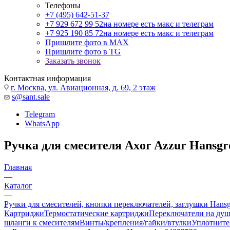
Телефоны
+7 (495) 642-51-37
+7 929 672 99 52
на номере есть макс и телеграм
+7 925 190 85 72
на номере есть макс и телеграм
Пришлите фото в MAX
Пришлите фото в TG
Заказать звонок
Контактная информация
г. Москва, ул. Авиационная, д. 69, 2 этаж
s@sant.sale
Telegram
WhatsApp
Ручка для смесителя Axor Azzur Hansgr
Главная
—
Каталог
—
Ручки для смесителей, кнопки переключателей, заглушки Hans
Картриджи
Термостатические картриджи
Переключатели на ду
шланги к смесителям
Винты/крепления/гайки/втулки
Уплотните