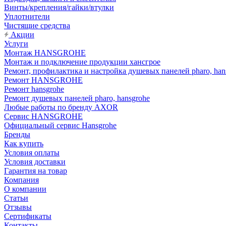
Винты/крепления/гайки/втулки
Уплотнители
Чистящие средства
Акции
Услуги
Монтаж HANSGROHE
Монтаж и подключение продукции хансгрое
Ремонт, профилактика и настройка душевых панелей pharo, han
Ремонт HANSGROHE
Ремонт hansgrohe
Ремонт душевых панелей pharo, hansgrohe
Любые работы по бренду AXOR
Сервис HANSGROHE
Официальный сервис Hansgrohe
Бренды
Как купить
Условия оплаты
Условия доставки
Гарантия на товар
Компания
О компании
Статьи
Отзывы
Сертификаты
Контакты