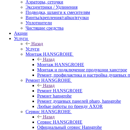
Аэраторы, сеточки
Эксцентрики / Удлинения
Подводка, шланги к смесителям
Винты/крепления/гайки/втулки
Уплотнители
Чистящие средства
Акции
Услуги
Назад
Услуги
Монтаж HANSGROHE
Назад
Монтаж HANSGROHE
Монтаж и подключение продукции хансгрое
Ремонт, профилактика и настройка душевых па
Ремонт HANSGROHE
Назад
Ремонт HANSGROHE
Ремонт hansgrohe
Ремонт душевых панелей pharo, hansgrohe
Любые работы по бренду AXOR
Сервис HANSGROHE
Назад
Сервис HANSGROHE
Официальный сервис Hansgrohe