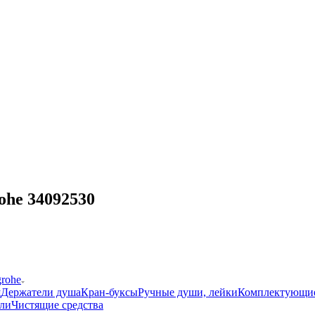
ohe 34092530
grohe
ш
Держатели душа
Кран-буксы
Ручные души, лейки
Комплектующи
ли
Чистящие средства