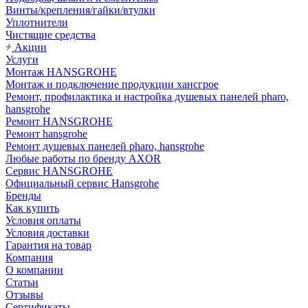
Винты/крепления/гайки/втулки
Уплотнители
Чистящие средства
Акции
Услуги
Монтаж HANSGROHE
Монтаж и подключение продукции хансгрое
Ремонт, профилактика и настройка душевых панелей pharo,
hansgrohe
Ремонт HANSGROHE
Ремонт hansgrohe
Ремонт душевых панелей pharo, hansgrohe
Любые работы по бренду AXOR
Сервис HANSGROHE
Официальный сервис Hansgrohe
Бренды
Как купить
Условия оплаты
Условия доставки
Гарантия на товар
Компания
О компании
Статьи
Отзывы
Сертификаты