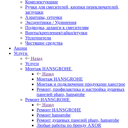
Комплектующие
Ручки для смесителей, кнопки переключателей,
заглушки
Аэраторы, сеточки
Эксцентрики / Удлинения
Подводка, шланги к смесителям
Винты/крепления/гайки/втулки
Уплотнители
Чистящие средства
Акции
Услуги
Назад
Услуги
Монтаж HANSGROHE
Назад
Монтаж HANSGROHE
Монтаж и подключение продукции хансгрое
Ремонт, профилактика и настройка душевых
панелей pharo, hansgrohe
Ремонт HANSGROHE
Назад
Ремонт HANSGROHE
Ремонт hansgrohe
Ремонт душевых панелей pharo, hansgrohe
Любые работы по бренду AXOR