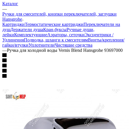
Каталог
—
Ручки для смесителей, кнопки переключателей, заглушки
Hansgrohe
Картриджи
Термостатические картриджи
Переключатели на
душ
Держатели душа
Кран-буксы
Ручные души,
лейки
Комплектующие
Аэраторы, сеточки
Эксцентрики /
Удлинения
Подводка, шланги к смесителям
Винты/крепления/
гайки/втулки
Уплотнители
Чистящие средства
—
Ручка для холодной воды Vernis Blend Hansgrohe 93697000