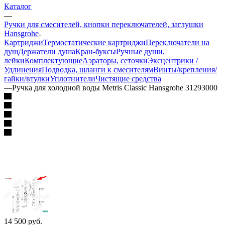
Каталог
—
Ручки для смесителей, кнопки переключателей, заглушки
Hansgrohe
Картриджи
Термостатические картриджи
Переключатели на
душ
Держатели душа
Кран-буксы
Ручные души,
лейки
Комплектующие
Аэраторы, сеточки
Эксцентрики /
Удлинения
Подводка, шланги к смесителям
Винты/крепления/
гайки/втулки
Уплотнители
Чистящие средства
—
Ручка для холодной воды Metris Classic Hansgrohe 31293000
14 500
руб.