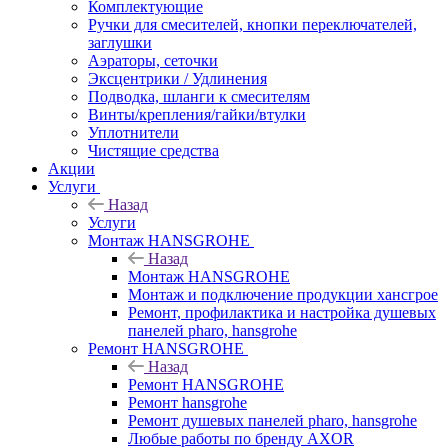
Комплектующие
Ручки для смесителей, кнопки переключателей,
заглушки
Аэраторы, сеточки
Эксцентрики / Удлинения
Подводка, шланги к смесителям
Винты/крепления/гайки/втулки
Уплотнители
Чистящие средства
Акции
Услуги
Назад
Услуги
Монтаж HANSGROHE
Назад
Монтаж HANSGROHE
Монтаж и подключение продукции хансгрое
Ремонт, профилактика и настройка душевых
панелей pharo, hansgrohe
Ремонт HANSGROHE
Назад
Ремонт HANSGROHE
Ремонт hansgrohe
Ремонт душевых панелей pharo, hansgrohe
Любые работы по бренду AXOR