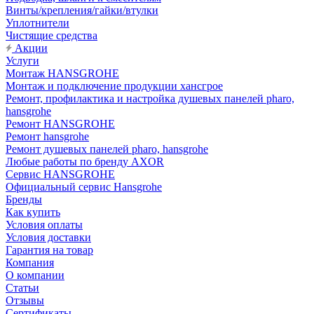
Винты/крепления/гайки/втулки
Уплотнители
Чистящие средства
Акции
Услуги
Монтаж HANSGROHE
Монтаж и подключение продукции хансгрое
Ремонт, профилактика и настройка душевых панелей pharo,
hansgrohe
Ремонт HANSGROHE
Ремонт hansgrohe
Ремонт душевых панелей pharo, hansgrohe
Любые работы по бренду AXOR
Сервис HANSGROHE
Официальный сервис Hansgrohe
Бренды
Как купить
Условия оплаты
Условия доставки
Гарантия на товар
Компания
О компании
Статьи
Отзывы
Сертификаты