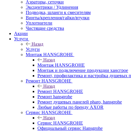
Аэраторы, сеточки
Эксцентрики / Удлинения
Подводка, шланги к смесителям
Винты/крепления/гайки/втулки
Уплотнители
Чистящие средства
Акции
Услуги
Назад
Услуги
Монтаж HANSGROHE
Назад
Монтаж HANSGROHE
Монтаж и подключение продукции хансгрое
Ремонт, профилактика и настройка душевых па
Ремонт HANSGROHE
Назад
Ремонт HANSGROHE
Ремонт hansgrohe
Ремонт душевых панелей pharo, hansgrohe
Любые работы по бренду AXOR
Сервис HANSGROHE
Назад
Сервис HANSGROHE
Официальный сервис Hansgrohe