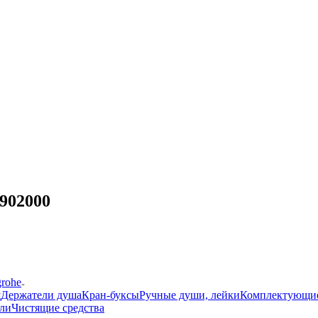
902000
grohe
ш
Держатели душа
Кран-буксы
Ручные души, лейки
Комплектующи
ли
Чистящие средства