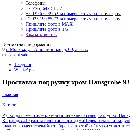
Телефоны
+7 (495) 642-51-37
+7 929 672 99 52
на номере есть макс и телеграм
+7 925 190 85 72
на номере есть макс и телеграм
Пришлите фото в MAX
Пришлите фото в TG
Заказать звонок
Контактная информация
г. Москва, ул. Авиационная, д. 69, 2 этаж
s@sant.sale
Telegram
WhatsApp
Проставка под ручку хром Hansgrohe 93
Главная
—
Каталог
—
Ручки для смесителей, кнопки переключателей, заглушки Hans
Картриджи
Термостатические картриджи
Переключатели на ду
шланги к смесителям
Винты/крепления/гайки/втулки
Уплотните