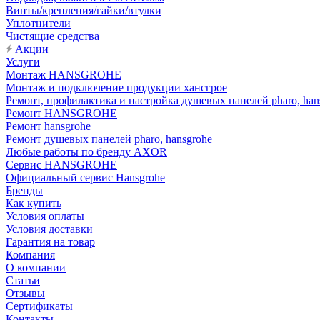
Винты/крепления/гайки/втулки
Уплотнители
Чистящие средства
Акции
Услуги
Монтаж HANSGROHE
Монтаж и подключение продукции хансгрое
Ремонт, профилактика и настройка душевых панелей pharo, han
Ремонт HANSGROHE
Ремонт hansgrohe
Ремонт душевых панелей pharo, hansgrohe
Любые работы по бренду AXOR
Сервис HANSGROHE
Официальный сервис Hansgrohe
Бренды
Как купить
Условия оплаты
Условия доставки
Гарантия на товар
Компания
О компании
Статьи
Отзывы
Сертификаты
Контакты