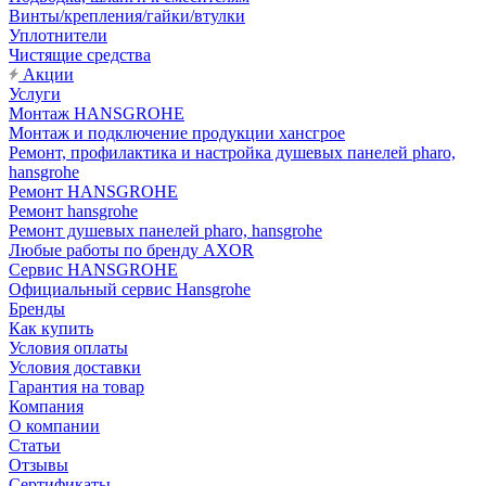
Винты/крепления/гайки/втулки
Уплотнители
Чистящие средства
Акции
Услуги
Монтаж HANSGROHE
Монтаж и подключение продукции хансгрое
Ремонт, профилактика и настройка душевых панелей pharo,
hansgrohe
Ремонт HANSGROHE
Ремонт hansgrohe
Ремонт душевых панелей pharo, hansgrohe
Любые работы по бренду AXOR
Сервис HANSGROHE
Официальный сервис Hansgrohe
Бренды
Как купить
Условия оплаты
Условия доставки
Гарантия на товар
Компания
О компании
Статьи
Отзывы
Сертификаты