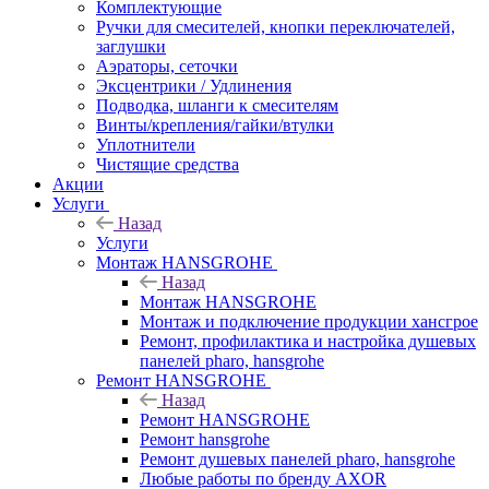
Комплектующие
Ручки для смесителей, кнопки переключателей,
заглушки
Аэраторы, сеточки
Эксцентрики / Удлинения
Подводка, шланги к смесителям
Винты/крепления/гайки/втулки
Уплотнители
Чистящие средства
Акции
Услуги
Назад
Услуги
Монтаж HANSGROHE
Назад
Монтаж HANSGROHE
Монтаж и подключение продукции хансгрое
Ремонт, профилактика и настройка душевых
панелей pharo, hansgrohe
Ремонт HANSGROHE
Назад
Ремонт HANSGROHE
Ремонт hansgrohe
Ремонт душевых панелей pharo, hansgrohe
Любые работы по бренду AXOR