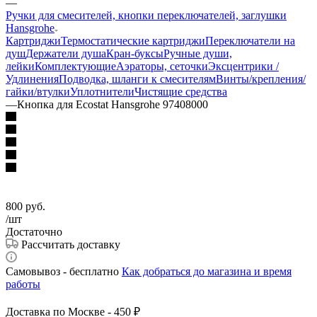
—
Ручки для смесителей, кнопки переключателей, заглушки
Hansgrohe
Картриджи
Термостатические картриджи
Переключатели на
душ
Держатели душа
Кран-буксы
Ручные души,
лейки
Комплектующие
Аэраторы, сеточки
Эксцентрики /
Удлинения
Подводка, шланги к смесителям
Винты/крепления/
гайки/втулки
Уплотнители
Чистящие средства
—
Кнопка для Ecostat Hansgrohe 97408000
800
руб.
/шт
Достаточно
Рассчитать доставку
Самовывоз - бесплатно
Как добраться до магазина и время
работы
Доставка по Москве - 450 ₽