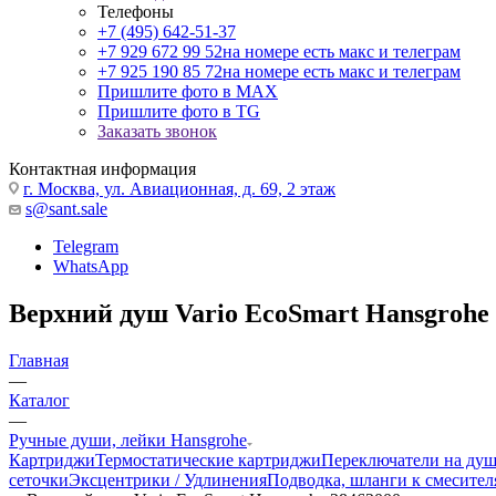
Телефоны
+7 (495) 642-51-37
+7 929 672 99 52
на номере есть макс и телеграм
+7 925 190 85 72
на номере есть макс и телеграм
Пришлите фото в MAX
Пришлите фото в TG
Заказать звонок
Контактная информация
г. Москва, ул. Авиационная, д. 69, 2 этаж
s@sant.sale
Telegram
WhatsApp
Верхний душ Vario EcoSmart Hansgrohe
Главная
—
Каталог
—
Ручные души, лейки Hansgrohe
Картриджи
Термостатические картриджи
Переключатели на ду
сеточки
Эксцентрики / Удлинения
Подводка, шланги к смесител