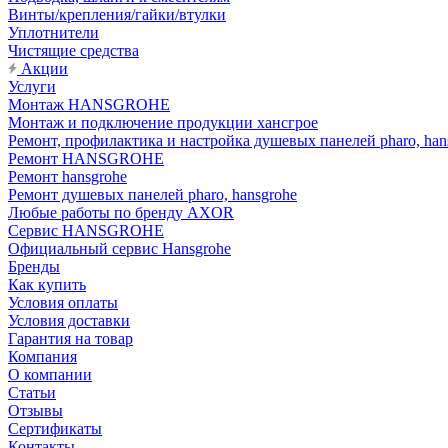
Винты/крепления/гайки/втулки
Уплотнители
Чистящие средства
Акции
Услуги
Монтаж HANSGROHE
Монтаж и подключение продукции хансгрое
Ремонт, профилактика и настройка душевых панелей pharo, han
Ремонт HANSGROHE
Ремонт hansgrohe
Ремонт душевых панелей pharo, hansgrohe
Любые работы по бренду AXOR
Сервис HANSGROHE
Официальный сервис Hansgrohe
Бренды
Как купить
Условия оплаты
Условия доставки
Гарантия на товар
Компания
О компании
Статьи
Отзывы
Сертификаты
Контакты