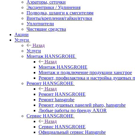
Аэраторы, сеточки
Эксцентрики / Удлинения
Подводка, шланги к смесителям
Винты/крепления/гайки/втулки
Уплотнители
Чистящие средства
Акции
Услуги
Назад
Услуги
Монтаж HANSGROHE
Назад
Монтаж HANSGROHE
Монтаж и подключение продукции хансгрое
Ремонт, профилактика и настройка душевых па
Ремонт HANSGROHE
Назад
Ремонт HANSGROHE
Ремонт hansgrohe
Ремонт душевых панелей pharo, hansgrohe
Любые работы по бренду AXOR
Сервис HANSGROHE
Назад
Сервис HANSGROHE
Официальный сервис Hansgrohe