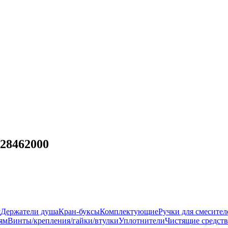
 28462000
ш
Держатели душа
Кран-буксы
Комплектующие
Ручки для смесител
ям
Винты/крепления/гайки/втулки
Уплотнители
Чистящие средств