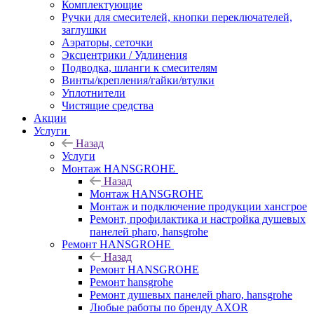
Комплектующие
Ручки для смесителей, кнопки переключателей,
заглушки
Аэраторы, сеточки
Эксцентрики / Удлинения
Подводка, шланги к смесителям
Винты/крепления/гайки/втулки
Уплотнители
Чистящие средства
Акции
Услуги
Назад
Услуги
Монтаж HANSGROHE
Назад
Монтаж HANSGROHE
Монтаж и подключение продукции хансгрое
Ремонт, профилактика и настройка душевых
панелей pharo, hansgrohe
Ремонт HANSGROHE
Назад
Ремонт HANSGROHE
Ремонт hansgrohe
Ремонт душевых панелей pharo, hansgrohe
Любые работы по бренду AXOR