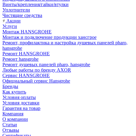
Винты/крепления/гайки/втулки
Уплотнители
Чистящие средства
Акции
Услуги
Монтаж HANSGROHE
Монтаж и подключение продукции хансгрое
Ремонт, профилактика и настройка душевых панелей pharo,
hansgrohe
Ремонт HANSGROHE
Ремонт hansgrohe
Ремонт душевых панелей pharo, hansgrohe
Любые работы по бренду AXOR
Сервис HANSGROHE
Официальный сервис Hansgrohe
Бренды
Как купить
Условия оплаты
Условия доставки
Гарантия на товар
Компания
О компании
Статьи
Отзывы
Сертификаты