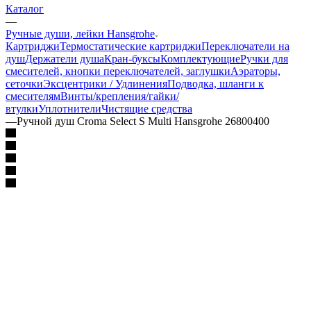
Каталог
—
Ручные души, лейки Hansgrohe
Картриджи
Термостатические картриджи
Переключатели на
душ
Держатели душа
Кран-буксы
Комплектующие
Ручки для
смесителей, кнопки переключателей, заглушки
Аэраторы,
сеточки
Эксцентрики / Удлинения
Подводка, шланги к
смесителям
Винты/крепления/гайки/
втулки
Уплотнители
Чистящие средства
—
Ручной душ Croma Select S Multi Hansgrohe 26800400