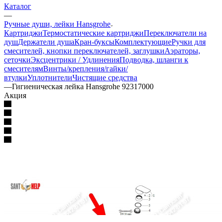
Каталог
—
Ручные души, лейки Hansgrohe
Картриджи
Термостатические картриджи
Переключатели на
душ
Держатели душа
Кран-буксы
Комплектующие
Ручки для
смесителей, кнопки переключателей, заглушки
Аэраторы,
сеточки
Эксцентрики / Удлинения
Подводка, шланги к
смесителям
Винты/крепления/гайки/
втулки
Уплотнители
Чистящие средства
—
Гигиеническая лейка Hansgrohe 92317000
Акция