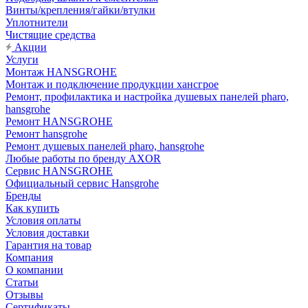
Винты/крепления/гайки/втулки
Уплотнители
Чистящие средства
Акции
Услуги
Монтаж HANSGROHE
Монтаж и подключение продукции хансгрое
Ремонт, профилактика и настройка душевых панелей pharo,
hansgrohe
Ремонт HANSGROHE
Ремонт hansgrohe
Ремонт душевых панелей pharo, hansgrohe
Любые работы по бренду AXOR
Сервис HANSGROHE
Официальный сервис Hansgrohe
Бренды
Как купить
Условия оплаты
Условия доставки
Гарантия на товар
Компания
О компании
Статьи
Отзывы
Сертификаты