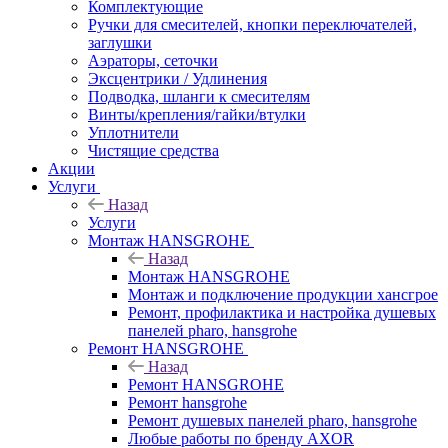
Комплектующие
Ручки для смесителей, кнопки переключателей,
заглушки
Аэраторы, сеточки
Эксцентрики / Удлинения
Подводка, шланги к смесителям
Винты/крепления/гайки/втулки
Уплотнители
Чистящие средства
Акции
Услуги
Назад
Услуги
Монтаж HANSGROHE
Назад
Монтаж HANSGROHE
Монтаж и подключение продукции хансгрое
Ремонт, профилактика и настройка душевых
панелей pharo, hansgrohe
Ремонт HANSGROHE
Назад
Ремонт HANSGROHE
Ремонт hansgrohe
Ремонт душевых панелей pharo, hansgrohe
Любые работы по бренду AXOR