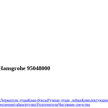
Hansgrohe 95048000
ш
Держатели душа
Кран-буксы
Ручные души, лейки
Комплектующи
епления/гайки/втулки
Уплотнители
Чистящие средства