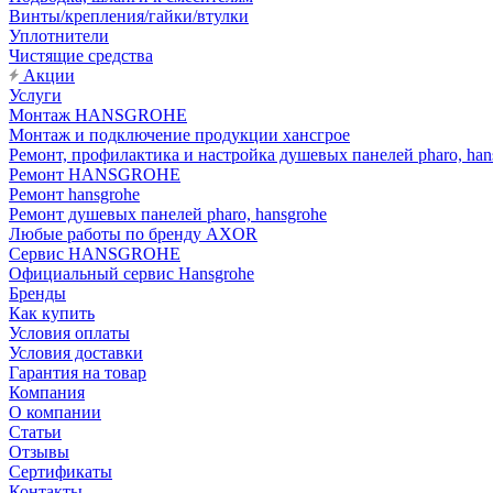
Винты/крепления/гайки/втулки
Уплотнители
Чистящие средства
Акции
Услуги
Монтаж HANSGROHE
Монтаж и подключение продукции хансгрое
Ремонт, профилактика и настройка душевых панелей pharo, han
Ремонт HANSGROHE
Ремонт hansgrohe
Ремонт душевых панелей pharo, hansgrohe
Любые работы по бренду AXOR
Сервис HANSGROHE
Официальный сервис Hansgrohe
Бренды
Как купить
Условия оплаты
Условия доставки
Гарантия на товар
Компания
О компании
Статьи
Отзывы
Сертификаты
Контакты