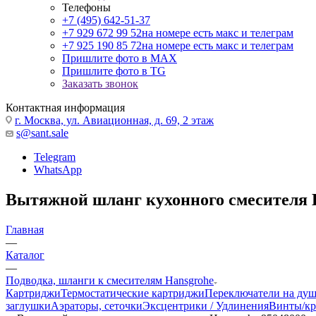
Телефоны
+7 (495) 642-51-37
+7 929 672 99 52
на номере есть макс и телеграм
+7 925 190 85 72
на номере есть макс и телеграм
Пришлите фото в MAX
Пришлите фото в TG
Заказать звонок
Контактная информация
г. Москва, ул. Авиационная, д. 69, 2 этаж
s@sant.sale
Telegram
WhatsApp
Вытяжной шланг кухонного смесителя 
Главная
—
Каталог
—
Подводка, шланги к смесителям Hansgrohe
Картриджи
Термостатические картриджи
Переключатели на ду
заглушки
Аэраторы, сеточки
Эксцентрики / Удлинения
Винты/кр