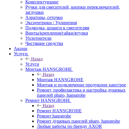
Комплектующие
Ручки для смесителей, кнопки переключателей,
заглушки
Аэраторы, сеточки
Эксцентрики / Удлинения
Подводка, шланги к смесителям
Винты/крепления/гайки/втулки
Уплотнители
Чистящие средства
Акции
Услуги
Назад
Услуги
Монтаж HANSGROHE
Назад
Монтаж HANSGROHE
Монтаж и подключение продукции хансгрое
Ремонт, профилактика и настройка душевых
панелей pharo, hansgrohe
Ремонт HANSGROHE
Назад
Ремонт HANSGROHE
Ремонт hansgrohe
Ремонт душевых панелей pharo, hansgrohe
Любые работы по бренду AXOR