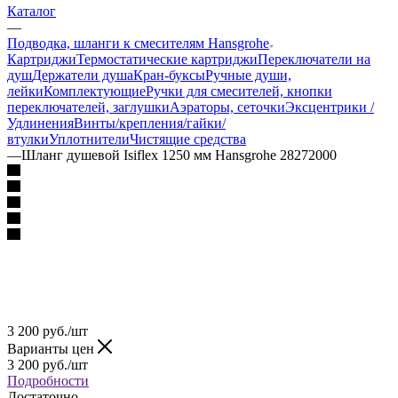
Каталог
—
Подводка, шланги к смесителям Hansgrohe
Картриджи
Термостатические картриджи
Переключатели на
душ
Держатели душа
Кран-буксы
Ручные души,
лейки
Комплектующие
Ручки для смесителей, кнопки
переключателей, заглушки
Аэраторы, сеточки
Эксцентрики /
Удлинения
Винты/крепления/гайки/
втулки
Уплотнители
Чистящие средства
—
Шланг душевой Isiflex 1250 мм Hansgrohe 28272000
3 200
руб.
/шт
Варианты цен
3 200
руб.
/шт
Подробности
Достаточно