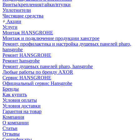
Винты/крепления/гайки/втулки
Уплотнители
Чистящие средства
Акции
Услуги
Монтаж HANSGROHE
Монтаж и подключение продукции хансгрое
Ремонт, профилактика и настройка душевых панелей pharo,
hansgrohe
Ремонт HANSGROHE
Ремонт hansgrohe
Ремонт душевых панелей pharo, hansgrohe
Любые работы по бренду AXOR
Сервис HANSGROHE
Официальный сервис Hansgrohe
Бренды
Как купить
Условия оплаты
Условия доставки
Гарантия на товар
Компания
О компании
Статьи
Отзывы
Сертификаты