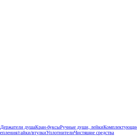
ш
Держатели душа
Кран-буксы
Ручные души, лейки
Комплектующи
епления/гайки/втулки
Уплотнители
Чистящие средства