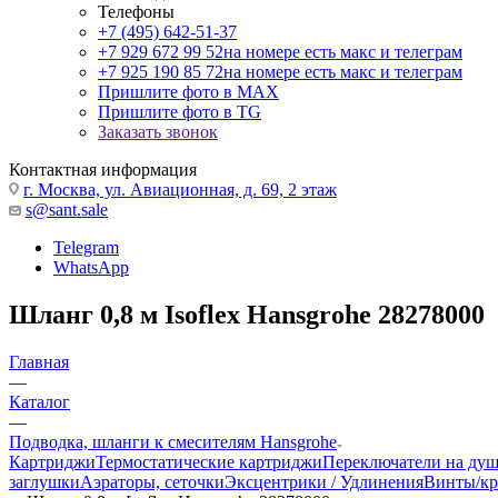
Телефоны
+7 (495) 642-51-37
+7 929 672 99 52
на номере есть макс и телеграм
+7 925 190 85 72
на номере есть макс и телеграм
Пришлите фото в MAX
Пришлите фото в TG
Заказать звонок
Контактная информация
г. Москва, ул. Авиационная, д. 69, 2 этаж
s@sant.sale
Telegram
WhatsApp
Шланг 0,8 м Isoflex Hansgrohe 28278000
Главная
—
Каталог
—
Подводка, шланги к смесителям Hansgrohe
Картриджи
Термостатические картриджи
Переключатели на ду
заглушки
Аэраторы, сеточки
Эксцентрики / Удлинения
Винты/кр