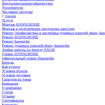
Винты/крепления/гайки/втулки
Уплотнители
Чистящие средства
Акции
Услуги
Монтаж HANSGROHE
Монтаж и подключение продукции хансгрое
Ремонт, профилактика и настройка душевых панелей pharo, han
Ремонт HANSGROHE
Ремонт hansgrohe
Ремонт душевых панелей pharo, hansgrohe
Любые работы по бренду AXOR
Сервис HANSGROHE
Официальный сервис Hansgrohe
Бренды
Как купить
Условия оплаты
Условия доставки
Гарантия на товар
Компания
О компании
Статьи
Отзывы
Сертификаты
Контакты