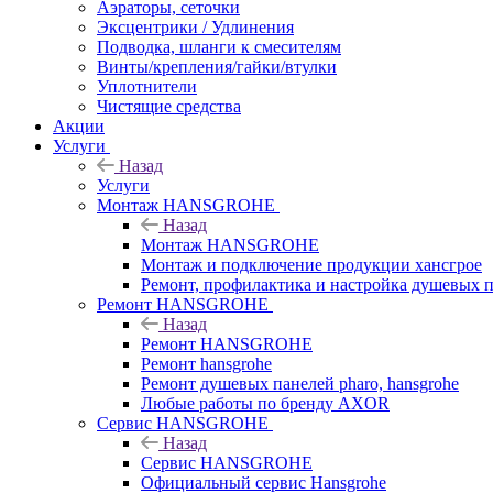
Аэраторы, сеточки
Эксцентрики / Удлинения
Подводка, шланги к смесителям
Винты/крепления/гайки/втулки
Уплотнители
Чистящие средства
Акции
Услуги
Назад
Услуги
Монтаж HANSGROHE
Назад
Монтаж HANSGROHE
Монтаж и подключение продукции хансгрое
Ремонт, профилактика и настройка душевых па
Ремонт HANSGROHE
Назад
Ремонт HANSGROHE
Ремонт hansgrohe
Ремонт душевых панелей pharo, hansgrohe
Любые работы по бренду AXOR
Сервис HANSGROHE
Назад
Сервис HANSGROHE
Официальный сервис Hansgrohe