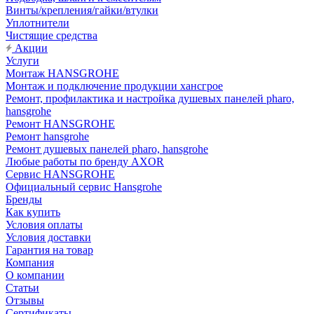
Винты/крепления/гайки/втулки
Уплотнители
Чистящие средства
Акции
Услуги
Монтаж HANSGROHE
Монтаж и подключение продукции хансгрое
Ремонт, профилактика и настройка душевых панелей pharo,
hansgrohe
Ремонт HANSGROHE
Ремонт hansgrohe
Ремонт душевых панелей pharo, hansgrohe
Любые работы по бренду AXOR
Сервис HANSGROHE
Официальный сервис Hansgrohe
Бренды
Как купить
Условия оплаты
Условия доставки
Гарантия на товар
Компания
О компании
Статьи
Отзывы
Сертификаты