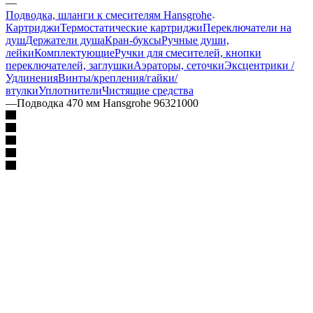
—
Подводка, шланги к смесителям Hansgrohe
Картриджи
Термостатические картриджи
Переключатели на
душ
Держатели душа
Кран-буксы
Ручные души,
лейки
Комплектующие
Ручки для смесителей, кнопки
переключателей, заглушки
Аэраторы, сеточки
Эксцентрики /
Удлинения
Винты/крепления/гайки/
втулки
Уплотнители
Чистящие средства
—
Подводка 470 мм Hansgrohe 96321000