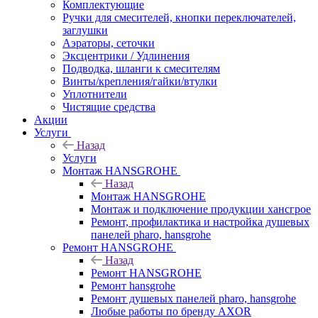
Комплектующие
Ручки для смесителей, кнопки переключателей,
заглушки
Аэраторы, сеточки
Эксцентрики / Удлинения
Подводка, шланги к смесителям
Винты/крепления/гайки/втулки
Уплотнители
Чистящие средства
Акции
Услуги
Назад
Услуги
Монтаж HANSGROHE
Назад
Монтаж HANSGROHE
Монтаж и подключение продукции хансгрое
Ремонт, профилактика и настройка душевых
панелей pharo, hansgrohe
Ремонт HANSGROHE
Назад
Ремонт HANSGROHE
Ремонт hansgrohe
Ремонт душевых панелей pharo, hansgrohe
Любые работы по бренду AXOR