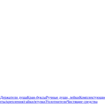
ш
Держатели душа
Кран-буксы
Ручные души, лейки
Комплектующи
ты/крепления/гайки/втулки
Уплотнители
Чистящие средства