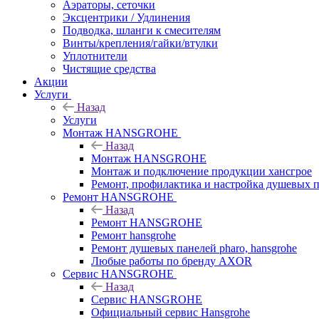
Аэраторы, сеточки
Эксцентрики / Удлинения
Подводка, шланги к смесителям
Винты/крепления/гайки/втулки
Уплотнители
Чистящие средства
Акции
Услуги
Назад
Услуги
Монтаж HANSGROHE
Назад
Монтаж HANSGROHE
Монтаж и подключение продукции хансгрое
Ремонт, профилактика и настройка душевых па
Ремонт HANSGROHE
Назад
Ремонт HANSGROHE
Ремонт hansgrohe
Ремонт душевых панелей pharo, hansgrohe
Любые работы по бренду AXOR
Сервис HANSGROHE
Назад
Сервис HANSGROHE
Официальный сервис Hansgrohe