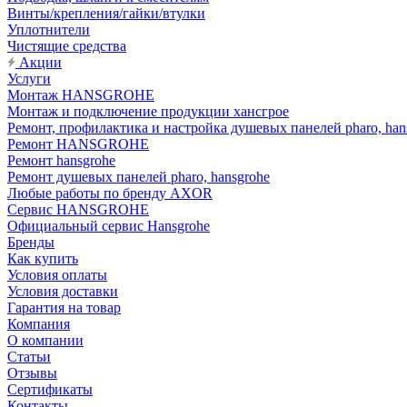
Винты/крепления/гайки/втулки
Уплотнители
Чистящие средства
Акции
Услуги
Монтаж HANSGROHE
Монтаж и подключение продукции хансгрое
Ремонт, профилактика и настройка душевых панелей pharo, han
Ремонт HANSGROHE
Ремонт hansgrohe
Ремонт душевых панелей pharo, hansgrohe
Любые работы по бренду AXOR
Сервис HANSGROHE
Официальный сервис Hansgrohe
Бренды
Как купить
Условия оплаты
Условия доставки
Гарантия на товар
Компания
О компании
Статьи
Отзывы
Сертификаты
Контакты