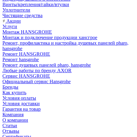
Винты/крепления/гайки/втулки
Уплотнители
Чистящие средства
Акции
Услуги
Монтаж HANSGROHE
Монтаж и подключение продукции хансгрое
Ремонт, профилактика и настройка душевых панелей pharo,
hansgrohe
Ремонт HANSGROHE
Ремонт hansgrohe
Ремонт душевых панелей pharo, hansgrohe
Любые работы по бренду AXOR
Сервис HANSGROHE
Официальный сервис Hansgrohe
Бренды
Как купить
Условия оплаты
Условия доставки
Гарантия на товар
Компания
О компании
Статьи
Отзывы
Сертификаты