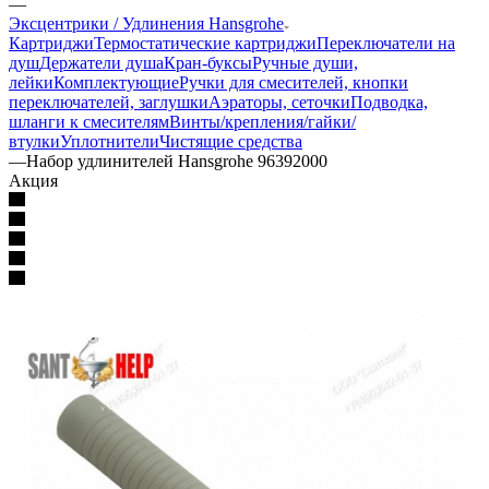
—
Эксцентрики / Удлинения Hansgrohe
Картриджи
Термостатические картриджи
Переключатели на
душ
Держатели душа
Кран-буксы
Ручные души,
лейки
Комплектующие
Ручки для смесителей, кнопки
переключателей, заглушки
Аэраторы, сеточки
Подводка,
шланги к смесителям
Винты/крепления/гайки/
втулки
Уплотнители
Чистящие средства
—
Набор удлинителей Hansgrohe 96392000
Акция