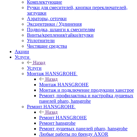
Комплектующие
Ручки для смесителей, кнопки переключателей,
заглушки
Аэраторы, сеточки
Эксцентрики / Удлинения
Подводка, шланги к смесителям
Винты/крепления/гайки/втулки
Уплотнители
Чистящие средства
Акции
Услуги
Назад
Услуги
Монтаж HANSGROHE
Назад
Монтаж HANSGROHE
Монтаж и подключение продукции хансгрое
Ремонт, профилактика и настройка душевых
панелей pharo, hansgrohe
Ремонт HANSGROHE
Назад
Ремонт HANSGROHE
Ремонт hansgrohe
Ремонт душевых панелей pharo, hansgrohe
Любые работы по бренду AXOR