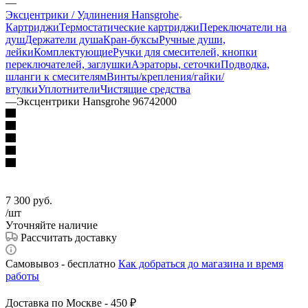
—
Эксцентрики / Удлинения Hansgrohe
Картриджи
Термостатические картриджи
Переключатели на
душ
Держатели душа
Кран-буксы
Ручные души,
лейки
Комплектующие
Ручки для смесителей, кнопки
переключателей, заглушки
Аэраторы, сеточки
Подводка,
шланги к смесителям
Винты/крепления/гайки/
втулки
Уплотнители
Чистящие средства
—
Эксцентрики Hansgrohe 96742000
7 300
руб.
/шт
Уточняйте наличие
Рассчитать доставку
Самовывоз - бесплатно
Как добраться до магазина и время
работы
Доставка по Москве - 450 ₽