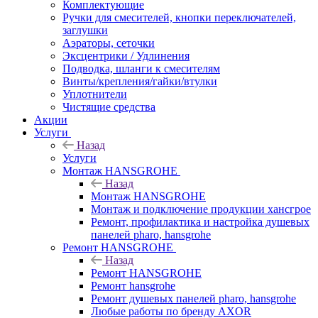
Комплектующие
Ручки для смесителей, кнопки переключателей,
заглушки
Аэраторы, сеточки
Эксцентрики / Удлинения
Подводка, шланги к смесителям
Винты/крепления/гайки/втулки
Уплотнители
Чистящие средства
Акции
Услуги
Назад
Услуги
Монтаж HANSGROHE
Назад
Монтаж HANSGROHE
Монтаж и подключение продукции хансгрое
Ремонт, профилактика и настройка душевых
панелей pharo, hansgrohe
Ремонт HANSGROHE
Назад
Ремонт HANSGROHE
Ремонт hansgrohe
Ремонт душевых панелей pharo, hansgrohe
Любые работы по бренду AXOR