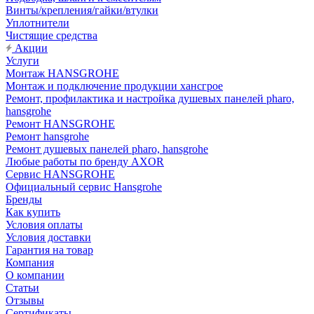
Винты/крепления/гайки/втулки
Уплотнители
Чистящие средства
Акции
Услуги
Монтаж HANSGROHE
Монтаж и подключение продукции хансгрое
Ремонт, профилактика и настройка душевых панелей pharo,
hansgrohe
Ремонт HANSGROHE
Ремонт hansgrohe
Ремонт душевых панелей pharo, hansgrohe
Любые работы по бренду AXOR
Сервис HANSGROHE
Официальный сервис Hansgrohe
Бренды
Как купить
Условия оплаты
Условия доставки
Гарантия на товар
Компания
О компании
Статьи
Отзывы
Сертификаты