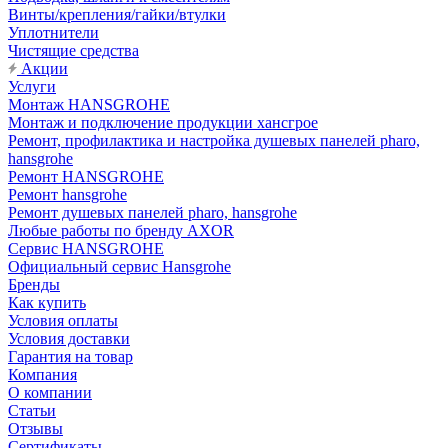
Винты/крепления/гайки/втулки
Уплотнители
Чистящие средства
Акции
Услуги
Монтаж HANSGROHE
Монтаж и подключение продукции хансгрое
Ремонт, профилактика и настройка душевых панелей pharo,
hansgrohe
Ремонт HANSGROHE
Ремонт hansgrohe
Ремонт душевых панелей pharo, hansgrohe
Любые работы по бренду AXOR
Сервис HANSGROHE
Официальный сервис Hansgrohe
Бренды
Как купить
Условия оплаты
Условия доставки
Гарантия на товар
Компания
О компании
Статьи
Отзывы
Сертификаты