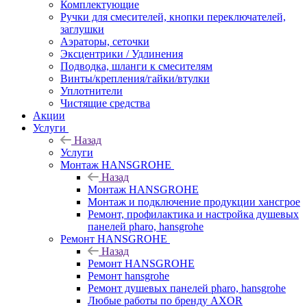
Комплектующие
Ручки для смесителей, кнопки переключателей,
заглушки
Аэраторы, сеточки
Эксцентрики / Удлинения
Подводка, шланги к смесителям
Винты/крепления/гайки/втулки
Уплотнители
Чистящие средства
Акции
Услуги
Назад
Услуги
Монтаж HANSGROHE
Назад
Монтаж HANSGROHE
Монтаж и подключение продукции хансгрое
Ремонт, профилактика и настройка душевых
панелей pharo, hansgrohe
Ремонт HANSGROHE
Назад
Ремонт HANSGROHE
Ремонт hansgrohe
Ремонт душевых панелей pharo, hansgrohe
Любые работы по бренду AXOR