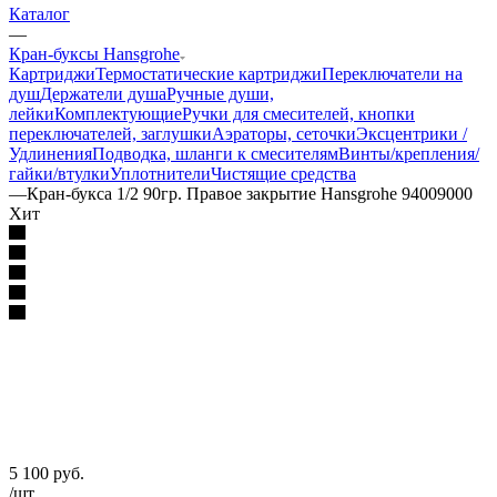
Каталог
—
Кран-буксы Hansgrohe
Картриджи
Термостатические картриджи
Переключатели на
душ
Держатели душа
Ручные души,
лейки
Комплектующие
Ручки для смесителей, кнопки
переключателей, заглушки
Аэраторы, сеточки
Эксцентрики /
Удлинения
Подводка, шланги к смесителям
Винты/крепления/
гайки/втулки
Уплотнители
Чистящие средства
—
Кран-букса 1/2 90гр. Правое закрытие Hansgrohe 94009000
Хит
5 100
руб.
/шт