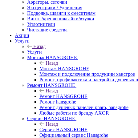
Аэраторы, сеточки
Эксцентрики / Удлинения
Подводка, шланги к смесителям
Винты/крепления/гайки/втулки
Уплотнители
Чистящие средства
Акции
Услуги
Назад
Услуги
Монтаж HANSGROHE
Назад
Монтаж HANSGROHE
Монтаж и подключение продукции хансгрое
Ремонт, профилактика и настройка душевых па
Ремонт HANSGROHE
Назад
Ремонт HANSGROHE
Ремонт hansgrohe
Ремонт душевых панелей pharo, hansgrohe
Любые работы по бренду AXOR
Сервис HANSGROHE
Назад
Сервис HANSGROHE
Официальный сервис Hansgrohe