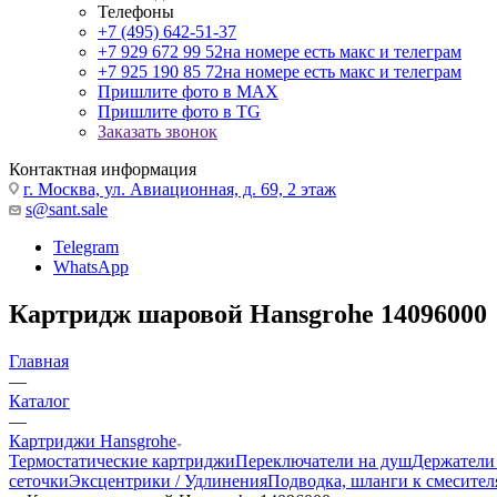
Телефоны
+7 (495) 642-51-37
+7 929 672 99 52
на номере есть макс и телеграм
+7 925 190 85 72
на номере есть макс и телеграм
Пришлите фото в MAX
Пришлите фото в TG
Заказать звонок
Контактная информация
г. Москва, ул. Авиационная, д. 69, 2 этаж
s@sant.sale
Telegram
WhatsApp
Картридж шаровой Hansgrohe 14096000
Главная
—
Каталог
—
Картриджи Hansgrohe
Термостатические картриджи
Переключатели на душ
Держатели
сеточки
Эксцентрики / Удлинения
Подводка, шланги к смесител