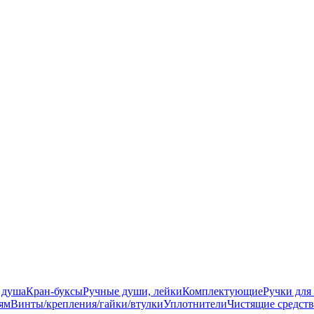
 душа
Кран-буксы
Ручные души, лейки
Комплектующие
Ручки для
ям
Винты/крепления/гайки/втулки
Уплотнители
Чистящие средств