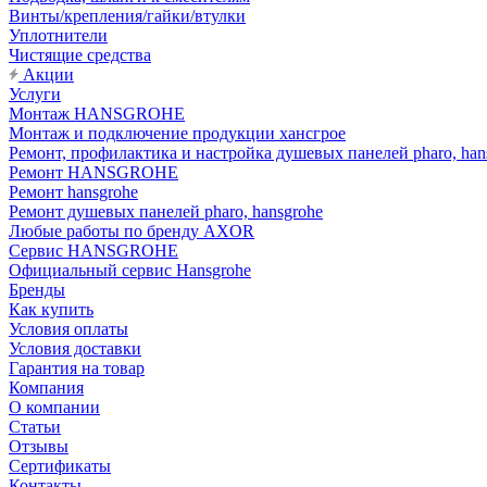
Винты/крепления/гайки/втулки
Уплотнители
Чистящие средства
Акции
Услуги
Монтаж HANSGROHE
Монтаж и подключение продукции хансгрое
Ремонт, профилактика и настройка душевых панелей pharo, han
Ремонт HANSGROHE
Ремонт hansgrohe
Ремонт душевых панелей pharo, hansgrohe
Любые работы по бренду AXOR
Сервис HANSGROHE
Официальный сервис Hansgrohe
Бренды
Как купить
Условия оплаты
Условия доставки
Гарантия на товар
Компания
О компании
Статьи
Отзывы
Сертификаты
Контакты