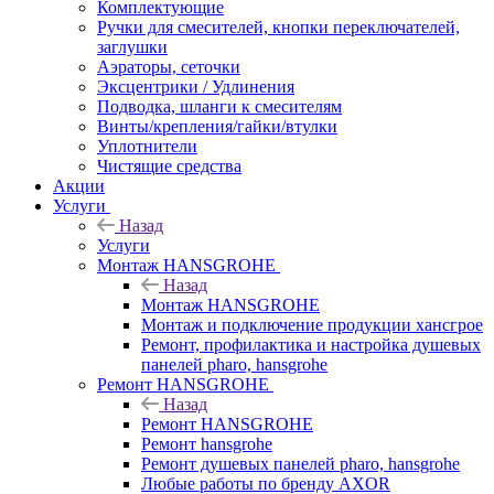
Комплектующие
Ручки для смесителей, кнопки переключателей,
заглушки
Аэраторы, сеточки
Эксцентрики / Удлинения
Подводка, шланги к смесителям
Винты/крепления/гайки/втулки
Уплотнители
Чистящие средства
Акции
Услуги
Назад
Услуги
Монтаж HANSGROHE
Назад
Монтаж HANSGROHE
Монтаж и подключение продукции хансгрое
Ремонт, профилактика и настройка душевых
панелей pharo, hansgrohe
Ремонт HANSGROHE
Назад
Ремонт HANSGROHE
Ремонт hansgrohe
Ремонт душевых панелей pharo, hansgrohe
Любые работы по бренду AXOR