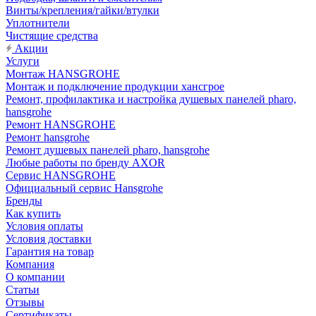
Винты/крепления/гайки/втулки
Уплотнители
Чистящие средства
Акции
Услуги
Монтаж HANSGROHE
Монтаж и подключение продукции хансгрое
Ремонт, профилактика и настройка душевых панелей pharo,
hansgrohe
Ремонт HANSGROHE
Ремонт hansgrohe
Ремонт душевых панелей pharo, hansgrohe
Любые работы по бренду AXOR
Сервис HANSGROHE
Официальный сервис Hansgrohe
Бренды
Как купить
Условия оплаты
Условия доставки
Гарантия на товар
Компания
О компании
Статьи
Отзывы
Сертификаты