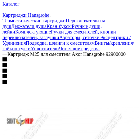
Каталог
—
Картриджи Hansgrohe
Термостатические картриджи
Переключатели на
душ
Держатели душа
Кран-буксы
Ручные души,
лейки
Комплектующие
Ручки для смесителей, кнопки
переключателей, заглушки
Аэраторы, сеточки
Эксцентрики /
Удлинения
Подводка, шланги к смесителям
Винты/крепления/
гайки/втулки
Уплотнители
Чистящие средства
—
Картридж М25 для смесителя Axor Hansgrohe 92900000