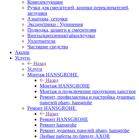
Комплектующие
Ручки для смесителей, кнопки переключателей,
заглушки
Аэраторы, сеточки
Эксцентрики / Удлинения
Подводка, шланги к смесителям
Винты/крепления/гайки/втулки
Уплотнители
Чистящие средства
Акции
Услуги
Назад
Услуги
Монтаж HANSGROHE
Назад
Монтаж HANSGROHE
Монтаж и подключение продукции хансгрое
Ремонт, профилактика и настройка душевых
панелей pharo, hansgrohe
Ремонт HANSGROHE
Назад
Ремонт HANSGROHE
Ремонт hansgrohe
Ремонт душевых панелей pharo, hansgrohe
Любые работы по бренду AXOR