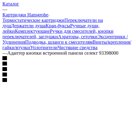
Каталог
—
Картриджи Hansgrohe
Термостатические картриджи
Переключатели на
душ
Держатели душа
Кран-буксы
Ручные души,
лейки
Комплектующие
Ручки для смесителей, кнопки
переключателей, заглушки
Аэраторы, сеточки
Эксцентрики /
Удлинения
Подводка, шланги к смесителям
Винты/крепления/
гайки/втулки
Уплотнители
Чистящие средства
—
Адаптер кнопки встроенной панели селект 93398000