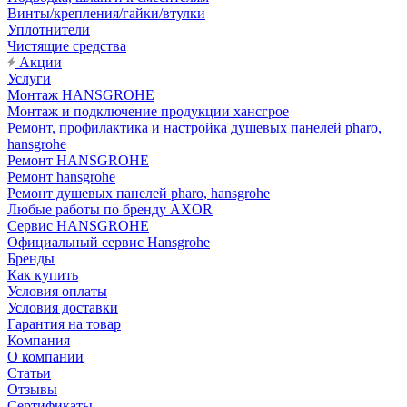
Винты/крепления/гайки/втулки
Уплотнители
Чистящие средства
Акции
Услуги
Монтаж HANSGROHE
Монтаж и подключение продукции хансгрое
Ремонт, профилактика и настройка душевых панелей pharo,
hansgrohe
Ремонт HANSGROHE
Ремонт hansgrohe
Ремонт душевых панелей pharo, hansgrohe
Любые работы по бренду AXOR
Сервис HANSGROHE
Официальный сервис Hansgrohe
Бренды
Как купить
Условия оплаты
Условия доставки
Гарантия на товар
Компания
О компании
Статьи
Отзывы
Сертификаты