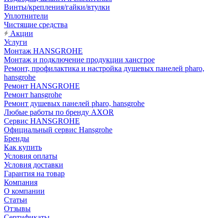
Винты/крепления/гайки/втулки
Уплотнители
Чистящие средства
Акции
Услуги
Монтаж HANSGROHE
Монтаж и подключение продукции хансгрое
Ремонт, профилактика и настройка душевых панелей pharo,
hansgrohe
Ремонт HANSGROHE
Ремонт hansgrohe
Ремонт душевых панелей pharo, hansgrohe
Любые работы по бренду AXOR
Сервис HANSGROHE
Официальный сервис Hansgrohe
Бренды
Как купить
Условия оплаты
Условия доставки
Гарантия на товар
Компания
О компании
Статьи
Отзывы
Сертификаты