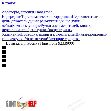
Каталог
—
Аэраторы, сеточки Hansgrohe
Картриджи
Термостатические картриджи
Переключатели на
душ
Держатели душа
Кран-буксы
Ручные души,
лейки
Комплектующие
Ручки для смесителей, кнопки
переключателей, заглушки
Эксцентрики /
Удлинения
Подводка, шланги к смесителям
Винты/крепления/
гайки/втулки
Уплотнители
Чистящие средства
—
Вставка для носика Hansgrohe 92339000