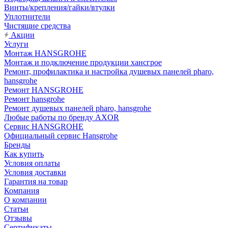
Винты/крепления/гайки/втулки
Уплотнители
Чистящие средства
Акции
Услуги
Монтаж HANSGROHE
Монтаж и подключение продукции хансгрое
Ремонт, профилактика и настройка душевых панелей pharo,
hansgrohe
Ремонт HANSGROHE
Ремонт hansgrohe
Ремонт душевых панелей pharo, hansgrohe
Любые работы по бренду AXOR
Сервис HANSGROHE
Официальный сервис Hansgrohe
Бренды
Как купить
Условия оплаты
Условия доставки
Гарантия на товар
Компания
О компании
Статьи
Отзывы
Сертификаты