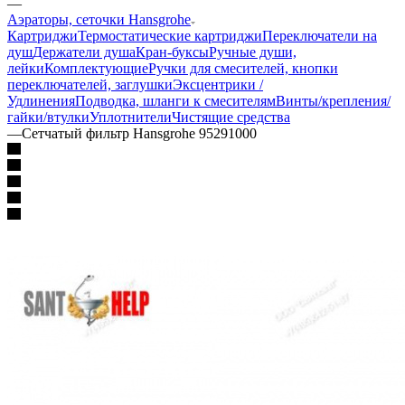
—
Аэраторы, сеточки Hansgrohe
Картриджи
Термостатические картриджи
Переключатели на
душ
Держатели душа
Кран-буксы
Ручные души,
лейки
Комплектующие
Ручки для смесителей, кнопки
переключателей, заглушки
Эксцентрики /
Удлинения
Подводка, шланги к смесителям
Винты/крепления/
гайки/втулки
Уплотнители
Чистящие средства
—
Сетчатый фильтр Hansgrohe 95291000