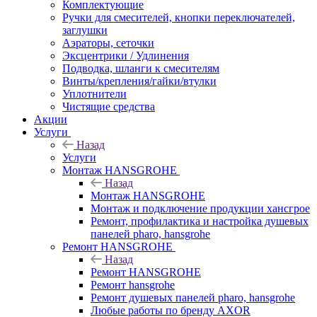
Комплектующие
Ручки для смесителей, кнопки переключателей,
заглушки
Аэраторы, сеточки
Эксцентрики / Удлинения
Подводка, шланги к смесителям
Винты/крепления/гайки/втулки
Уплотнители
Чистящие средства
Акции
Услуги
Назад
Услуги
Монтаж HANSGROHE
Назад
Монтаж HANSGROHE
Монтаж и подключение продукции хансгрое
Ремонт, профилактика и настройка душевых
панелей pharo, hansgrohe
Ремонт HANSGROHE
Назад
Ремонт HANSGROHE
Ремонт hansgrohe
Ремонт душевых панелей pharo, hansgrohe
Любые работы по бренду AXOR