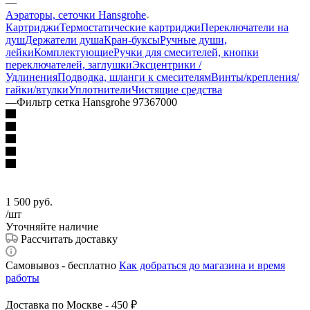
—
Аэраторы, сеточки Hansgrohe
Картриджи
Термостатические картриджи
Переключатели на
душ
Держатели душа
Кран-буксы
Ручные души,
лейки
Комплектующие
Ручки для смесителей, кнопки
переключателей, заглушки
Эксцентрики /
Удлинения
Подводка, шланги к смесителям
Винты/крепления/
гайки/втулки
Уплотнители
Чистящие средства
—
Фильтр сетка Hansgrohe 97367000
1 500
руб.
/шт
Уточняйте наличие
Рассчитать доставку
Самовывоз - бесплатно
Как добраться до магазина и время
работы
Доставка по Москве - 450 ₽