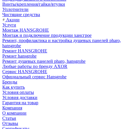
Винты/крепления/гайки/втулки
Уплотнители
Чистящие средства
Акции
Услуги
Монтаж HANSGROHE
Монтаж и подключение продукции хансгрое
Ремонт, профилактика и настройка душевых панелей pharo,
hansgrohe
Ремонт HANSGROHE
Ремонт hansgrohe
Ремонт душевых панелей pharo, hansgrohe
Любые работы по бренду AXOR
Сервис HANSGROHE
Официальный сервис Hansgrohe
Бренды
Как купить
Условия оплаты
Условия доставки
Гарантия на товар
Компания
О компании
Статьи
Отзывы
Сертификаты