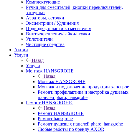
Комплектующие
Ручки для смесителей, кнопки переключателей,
заглушки
Аэраторы, сеточки
Эксцентрики / Удлинения
Подводка, шланги к смесителям
Винты/крепления/гайки/втулки
Уплотнители
Чистящие средства
Акции
Услуги
Назад
Услуги
Монтаж HANSGROHE
Назад
Монтаж HANSGROHE
Монтаж и подключение продукции хансгрое
Ремонт, профилактика и настройка душевых
панелей pharo, hansgrohe
Ремонт HANSGROHE
Назад
Ремонт HANSGROHE
Ремонт hansgrohe
Ремонт душевых панелей pharo, hansgrohe
Любые работы по бренду AXOR