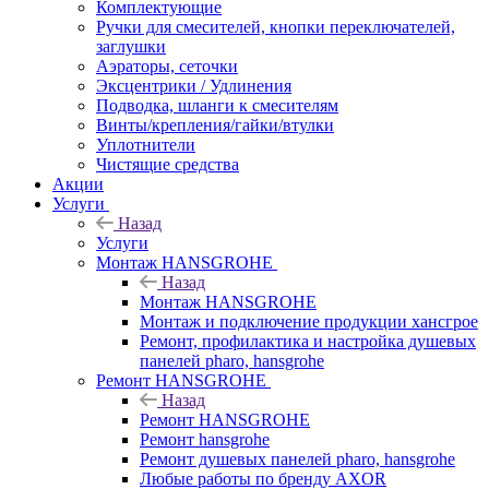
Комплектующие
Ручки для смесителей, кнопки переключателей,
заглушки
Аэраторы, сеточки
Эксцентрики / Удлинения
Подводка, шланги к смесителям
Винты/крепления/гайки/втулки
Уплотнители
Чистящие средства
Акции
Услуги
Назад
Услуги
Монтаж HANSGROHE
Назад
Монтаж HANSGROHE
Монтаж и подключение продукции хансгрое
Ремонт, профилактика и настройка душевых
панелей pharo, hansgrohe
Ремонт HANSGROHE
Назад
Ремонт HANSGROHE
Ремонт hansgrohe
Ремонт душевых панелей pharo, hansgrohe
Любые работы по бренду AXOR