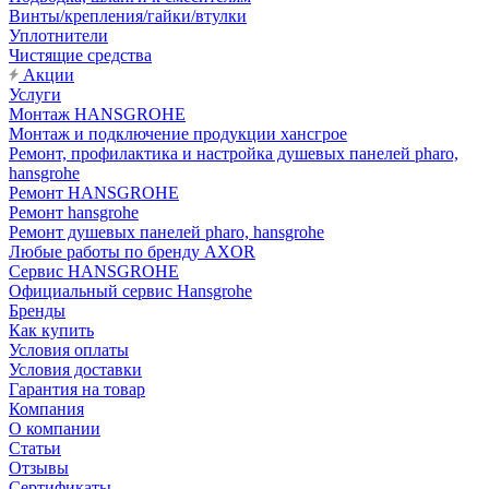
Винты/крепления/гайки/втулки
Уплотнители
Чистящие средства
Акции
Услуги
Монтаж HANSGROHE
Монтаж и подключение продукции хансгрое
Ремонт, профилактика и настройка душевых панелей pharo,
hansgrohe
Ремонт HANSGROHE
Ремонт hansgrohe
Ремонт душевых панелей pharo, hansgrohe
Любые работы по бренду AXOR
Сервис HANSGROHE
Официальный сервис Hansgrohe
Бренды
Как купить
Условия оплаты
Условия доставки
Гарантия на товар
Компания
О компании
Статьи
Отзывы
Сертификаты