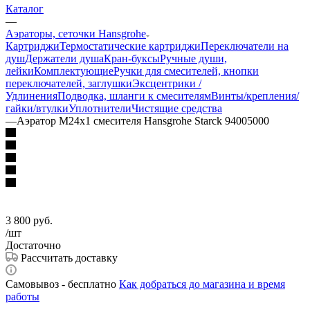
Каталог
—
Аэраторы, сеточки Hansgrohe
Картриджи
Термостатические картриджи
Переключатели на
душ
Держатели душа
Кран-буксы
Ручные души,
лейки
Комплектующие
Ручки для смесителей, кнопки
переключателей, заглушки
Эксцентрики /
Удлинения
Подводка, шланги к смесителям
Винты/крепления/
гайки/втулки
Уплотнители
Чистящие средства
—
Аэратор M24x1 смесителя Hansgrohe Starck 94005000
3 800
руб.
/шт
Достаточно
Рассчитать доставку
Самовывоз - бесплатно
Как добраться до магазина и время
работы