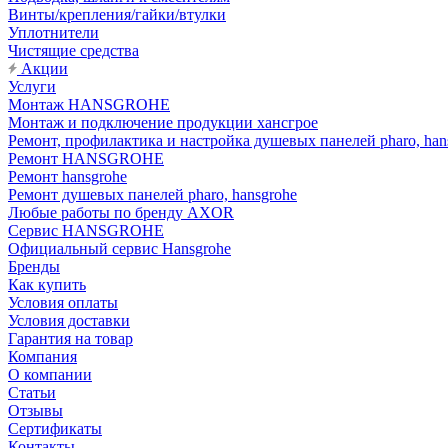
Винты/крепления/гайки/втулки
Уплотнители
Чистящие средства
Акции
Услуги
Монтаж HANSGROHE
Монтаж и подключение продукции хансгрое
Ремонт, профилактика и настройка душевых панелей pharo, han
Ремонт HANSGROHE
Ремонт hansgrohe
Ремонт душевых панелей pharo, hansgrohe
Любые работы по бренду AXOR
Сервис HANSGROHE
Официальный сервис Hansgrohe
Бренды
Как купить
Условия оплаты
Условия доставки
Гарантия на товар
Компания
О компании
Статьи
Отзывы
Сертификаты
Контакты