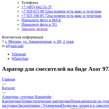
Телефоны
+7 (495) 642-51-37
+7 929 672 99 52
на номере есть макс и телеграм
+7 925 190 85 72
на номере есть макс и телеграм
Пришлите фото в MAX
Пришлите фото в TG
Заказать звонок
Контактная информация
г. Москва, ул. Авиационная, д. 69, 2 этаж
s@sant.sale
Telegram
WhatsApp
Аэратор для смесителей на биде Axor 97
Главная
—
Каталог
—
Аэраторы, сеточки Hansgrohe
Картриджи
Термостатические картриджи
Переключатели на ду
заглушки
Эксцентрики / Удлинения
Подводка, шланги к смесит