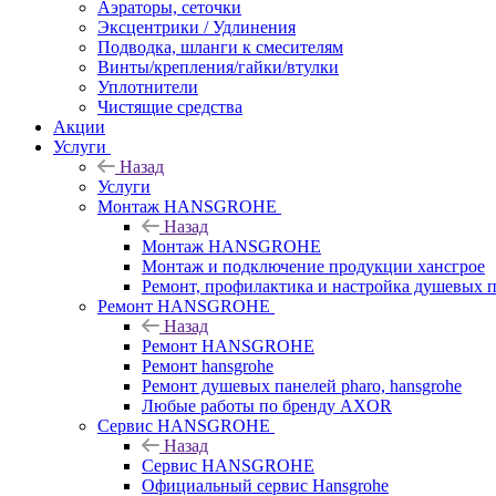
Аэраторы, сеточки
Эксцентрики / Удлинения
Подводка, шланги к смесителям
Винты/крепления/гайки/втулки
Уплотнители
Чистящие средства
Акции
Услуги
Назад
Услуги
Монтаж HANSGROHE
Назад
Монтаж HANSGROHE
Монтаж и подключение продукции хансгрое
Ремонт, профилактика и настройка душевых па
Ремонт HANSGROHE
Назад
Ремонт HANSGROHE
Ремонт hansgrohe
Ремонт душевых панелей pharo, hansgrohe
Любые работы по бренду AXOR
Сервис HANSGROHE
Назад
Сервис HANSGROHE
Официальный сервис Hansgrohe