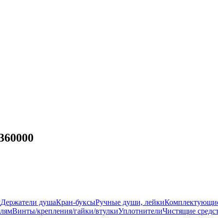
360000
ш
Держатели душа
Кран-буксы
Ручные души, лейки
Комплектующи
елям
Винты/крепления/гайки/втулки
Уплотнители
Чистящие средс