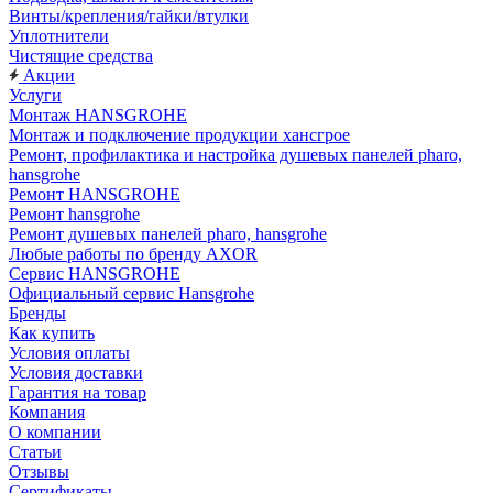
Винты/крепления/гайки/втулки
Уплотнители
Чистящие средства
Акции
Услуги
Монтаж HANSGROHE
Монтаж и подключение продукции хансгрое
Ремонт, профилактика и настройка душевых панелей pharo,
hansgrohe
Ремонт HANSGROHE
Ремонт hansgrohe
Ремонт душевых панелей pharo, hansgrohe
Любые работы по бренду AXOR
Сервис HANSGROHE
Официальный сервис Hansgrohe
Бренды
Как купить
Условия оплаты
Условия доставки
Гарантия на товар
Компания
О компании
Статьи
Отзывы
Сертификаты