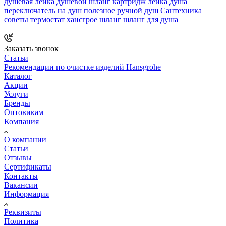
душевая лейка
душевой шланг
картридж
лейка душа
переключатель на душ
полезное
ручной душ
Сантехника
советы
термостат
хансгрое
шланг
шланг для душа
Заказать звонок
Статьи
Рекомендации по очистке изделий Hansgrohe
Каталог
Акции
Услуги
Бренды
Оптовикам
Компания
О компании
Статьи
Отзывы
Сертификаты
Контакты
Вакансии
Информация
Реквизиты
Политика