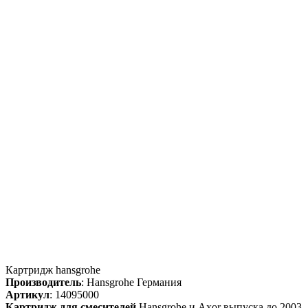
Картридж hansgrohe
Производитель
: Hansgrohe Германия
Артикул
: 14095000
Картридж для смесителей
Hansgrohe и Axor выпуска до 2003