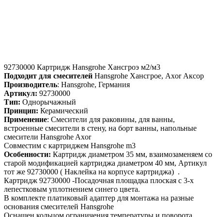
92730000 Картридж Hansgrohe Хансгроэ м2/м3
Подходит для смесителей
Hansgrohe Хансгрое, Axor Аксор
Производитель
: Hansgrohe, Германия
Артикул:
92730000
Тип:
Однорычажный
Принцип:
Керамический
Применение
: Смесители для раковины, для ванны,
встроенные смесители в стену, на борт ванны, напольные
смесители Hansgrohe Axor
Совместим с картриджем Hansgrohe m3
Особенности:
Картридж диаметром 35 мм, взаимозаменяем со
старой модификацией картриджа диаметром 40 мм, Артикул
тот же 92730000 ( Наклейка на корпусе картриджа) .
Картридж 92730000 -Посадочная площадка плоская с 3-х
лепестковым уплотнением синего цвета.
В комплекте платиковый адаптер для монтажа на разные
основания смесителей Hansgrohe
Оснащен кольцом ограничения температуры и поворота